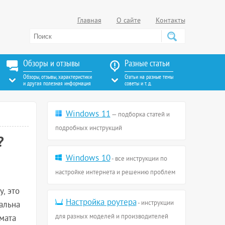
Главная
О сайте
Контакты
Обзоры и отзывы
Разные статьи
Обзоры, отзывы, характеристики
Статьи на разные темы
и другая полезная информация
советы и т. д.
Windows 11
— подборка статей и
подробных инструкций
?
Windows 10
- все инструкции по
настройке интернета и решению проблем
, это
Настройка роутера
- инструкции
альна
для разных моделей и производителей
мата