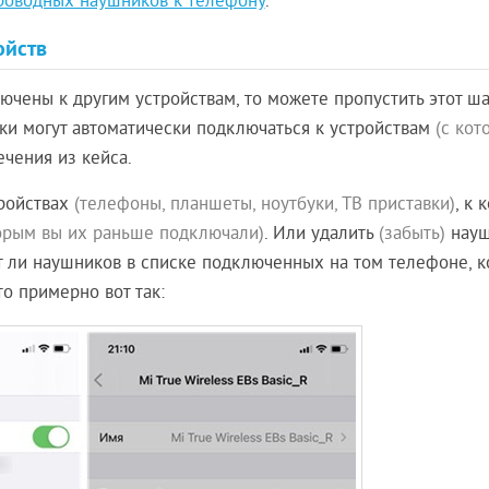
роводных наушников к телефону
.
ойств
чены к другим устройствам, то можете пропустить этот шаг
и могут автоматически подключаться к устройствам
(с кот
чения из кейса.
тройствах
(телефоны, планшеты, ноутбуки, ТВ приставки)
, к 
торым вы их раньше подключали)
. Или удалить
(забыть)
науш
ет ли наушников в списке подключенных на том телефоне, 
это примерно вот так: