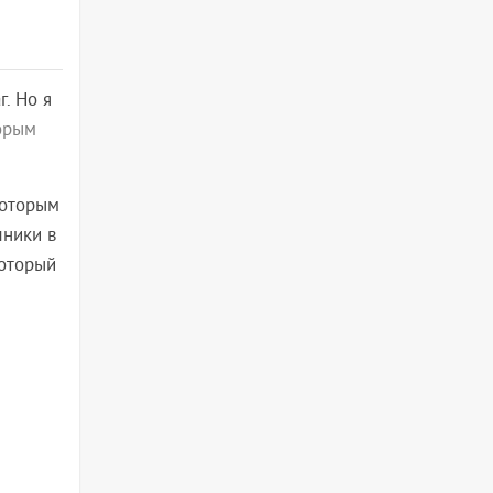
. Но я
орым
которым
ники в
который