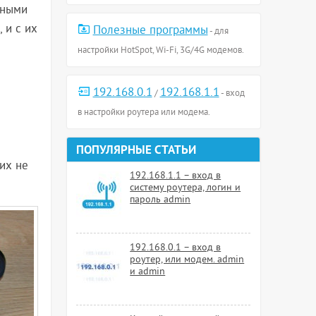
дными
 и с их
Полезные программы
- для
настройки HotSpot, Wi-Fi, 3G/4G модемов.
192.168.0.1
192.168.1.1
/
- вход
в настройки роутера или модема.
ПОПУЛЯРНЫЕ СТАТЬИ
 их не
192.168.1.1 – вход в
систему роутера, логин и
пароль admin
192.168.0.1 – вход в
роутер, или модем. admin
и admin