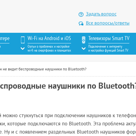
Задать вопрос
Все вопросы/ответы
ютере
Wi-Fi на Android и iOS
Телевизоры Smart TV
м
Статьи о проблемах и настройке
Подключение к интернету
wi-fi на смартфонах и планшетах
и настройка функций Smart TV
 не видит беспроводные наушники по Bluetooth?
еспроводные наушники по Bluetooth
й можно стукнуться при подключении наушников к телефону
и, которые подключаются по Bluetooth. Эта проблема акту
ne. Ну и с появлением раздельных Bluetooth наушников фор