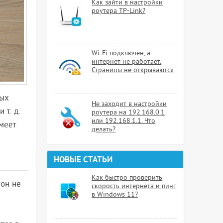
Как зайти в настройки
роутера TP-Link?
Wi-Fi подключен, а
интернет не работает.
Страницы не открываются
ных
Не заходит в настройки
т. д.
роутера на 192.168.0.1
или 192.168.1.1. Что
меет
делать?
НОВЫЕ СТАТЬИ
Как быстро проверить
фон не
скорость интернета и пинг
в Windows 11?