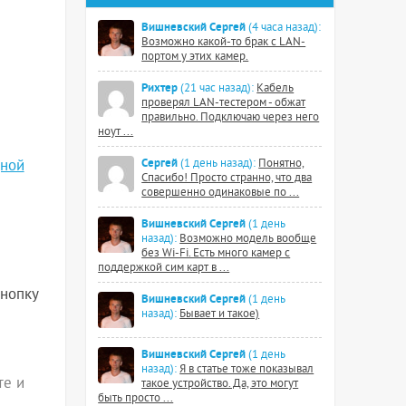
Вишневский Сергей
(4 часа назад):
Возможно какой-то брак с LAN-
портом у этих камер.
Рихтер
(21 час назад):
Кабель
проверял LAN-тестером - обжат
правильно. Подключаю через него
ноут ...
Сергей
дной
(1 день назад):
Понятно,
Спасибо! Просто странно, что два
совершенно одинаковые по ...
Вишневский Сергей
(1 день
назад):
Возможно модель вообще
без Wi-Fi. Есть много камер с
поддержкой сим карт в ...
кнопку
Вишневский Сергей
(1 день
назад):
Бывает и такое)
Вишневский Сергей
(1 день
назад):
Я в статье тоже показывал
те и
такое устройство. Да, это могут
быть просто ...