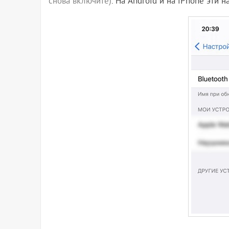
снова включите)
. На Android и на iPhone эти 