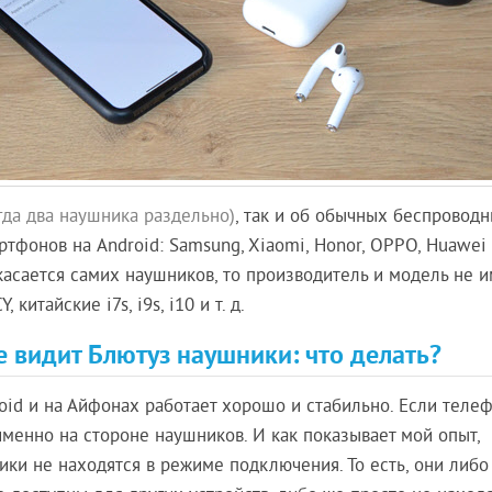
гда два наушника раздельно)
, так и об обычных беспровод
фонов на Android: Samsung, Xiaomi, Honor, OPPO, Huawei и 
касается самих наушников, то производитель и модель не и
 китайские i7s, i9s, i10 и т. д.
е видит Блютуз наушники: что делать?
oid и на Айфонах работает хорошо и стабильно. Если теле
именно на стороне наушников. И как показывает мой опыт,
ики не находятся в режиме подключения. То есть, они либо