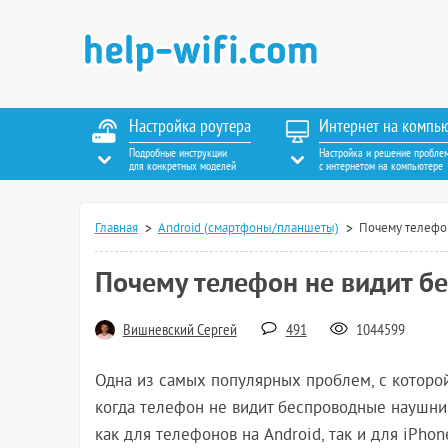
Настройка роутера
Интернет на компь
Подробные инструкции
Настройка и решение пробле
для конкретных моделей
с интернетом на компьютере
Главная
Android (смартфоны/планшеты)
Почему телефон
Почему телефон не видит б
Вишневский Сергей
491
1044599
Одна из самых популярных проблем, с которо
когда телефон не видит беспроводные наушник
как для телефонов на Android, так и для iPho