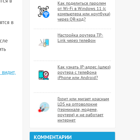
тся в
Как поделиться паролем
от Wi-Fi в Windows 11 (с
компьютера или ноутбука)
через QR-код?
ятся в
Настройка роутера TP-
осле
Link через телефон
ить
Как узнать IP-адрес (шлюз)
 видит,
роутера с телефона
iPhone или Android?
Горит или мигает красным
LOS на оптоволокне
(терминале, модеме,
роутере) и не работает
интернет
КОММЕНТАРИИ