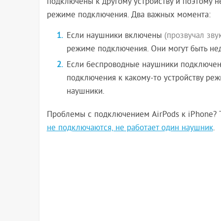
подключены к другому устройству и поэтому не
режиме подключения. Два важных момента:
Если наушники включены
(прозвучал зву
режиме подключения. Они могут быть нед
Если беспроводные наушники подключены 
подключения к какому-то устройству ре
наушники.
Проблемы с подключением AirPods к iPhone? Т
не подключаются, не работает один наушник
.