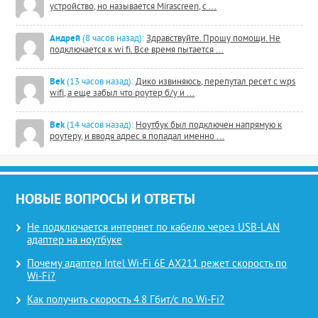
устройство, но называется Mirascreen, с ...
Андрей
(8 часов назад):
Здравствуйте. Прошу помощи. Не
подключается к wi fi. Все время пытается ...
Bek
(13 часов назад):
Дико извиняюсь, перепутал ресет с wps
wifi, а еще забыл что роутер б/у и ...
Bek
(14 часов назад):
Ноутбук был подключен напрямую к
роутеру, и вводя адрес я попадал именно ...
НОВЫЕ ВОПРОСЫ И ОТВЕТЫ
Не подключается интернет по кабелю через USB-LAN
адаптер на ноутбуке
Почему адаптер Intel Wi-Fi 6E AX211 режет скорость по
Wi-Fi?
Как получить скорость 4.8 Гбит/с по Wi-Fi?