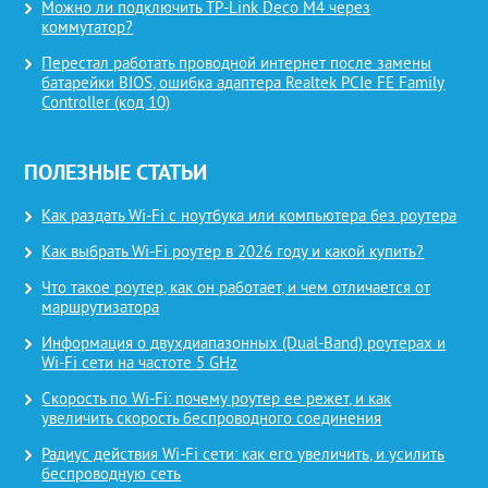
Можно ли подключить TP-Link Deco M4 через
коммутатор?
Перестал работать проводной интернет после замены
батарейки BIOS, ошибка адаптера Realtek PCIe FE Family
Controller (код 10)
ПОЛЕЗНЫЕ СТАТЬИ
Как раздать Wi-Fi с ноутбука или компьютера без роутера
Как выбрать Wi-Fi роутер в 2026 году и какой купить?
Что такое роутер, как он работает, и чем отличается от
маршрутизатора
Информация о двухдиапазонных (Dual-Band) роутерах и
Wi-Fi сети на частоте 5 GHz
Скорость по Wi-Fi: почему роутер ее режет, и как
увеличить скорость беспроводного соединения
Радиус действия Wi-Fi сети: как его увеличить, и усилить
беспроводную сеть