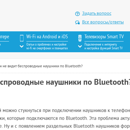
Задать вопрос
Все вопросы/ответы
ютере
Wi-Fi на Android и iOS
Телевизоры Smart TV
м
Статьи о проблемах и настройке
Подключение к интернету
wi-fi на смартфонах и планшетах
и настройка функций Smart TV
 не видит беспроводные наушники по Bluetooth?
еспроводные наушники по Bluetooth
й можно стукнуться при подключении наушников к телефону
и, которые подключаются по Bluetooth. Эта проблема акту
ne. Ну и с появлением раздельных Bluetooth наушников фор