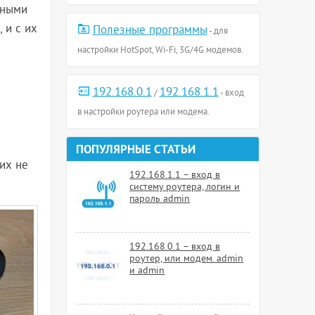
дными
 и с их
Полезные программы
- для
настройки HotSpot, Wi-Fi, 3G/4G модемов.
192.168.0.1
192.168.1.1
/
- вход
в настройки роутера или модема.
ПОПУЛЯРНЫЕ СТАТЬИ
 их не
192.168.1.1 – вход в
систему роутера, логин и
пароль admin
192.168.0.1 – вход в
роутер, или модем. admin
и admin