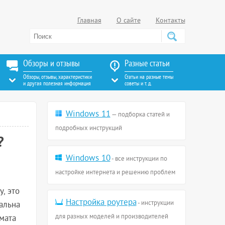
Главная
О сайте
Контакты
Обзоры и отзывы
Разные статьи
Обзоры, отзывы, характеристики
Статьи на разные темы
и другая полезная информация
советы и т. д.
Windows 11
— подборка статей и
подробных инструкций
?
Windows 10
- все инструкции по
настройке интернета и решению проблем
, это
Настройка роутера
- инструкции
альна
для разных моделей и производителей
мата