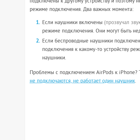
подключены к другому устройству и поэтому не
режиме подключения. Два важных момента:
Если наушники включены
(прозвучал зву
режиме подключения. Они могут быть нед
Если беспроводные наушники подключены 
подключения к какому-то устройству ре
наушники.
Проблемы с подключением AirPods к iPhone? Т
не подключаются, не работает один наушник
.