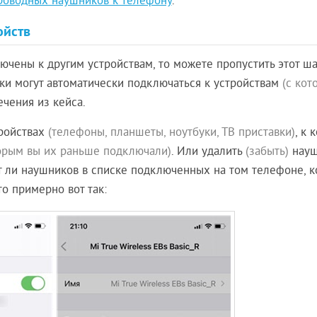
роводных наушников к телефону
.
ойств
чены к другим устройствам, то можете пропустить этот шаг
и могут автоматически подключаться к устройствам
(с кот
чения из кейса.
тройствах
(телефоны, планшеты, ноутбуки, ТВ приставки)
, к 
торым вы их раньше подключали)
. Или удалить
(забыть)
науш
ет ли наушников в списке подключенных на том телефоне, 
это примерно вот так: