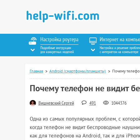
Настройка роутера
Интернет на компь
Подробные инструкции
Настройка и решение пробле
для конкретных моделей
с интернетом на компьютере
Главная
Android (смартфоны/планшеты)
Почему телефон
Почему телефон не видит б
Вишневский Сергей
491
1044376
Одна из самых популярных проблем, с которо
когда телефон не видит беспроводные наушник
как для телефонов на Android, так и для iPho