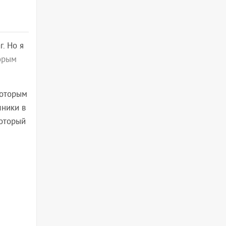
. Но я
орым
которым
ники в
который