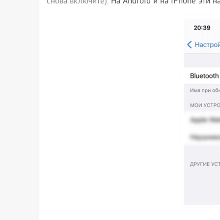
снова включите)
. На Android и на iPhone эти 