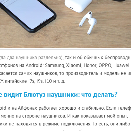
гда два наушника раздельно)
, так и об обычных беспровод
фонов на Android: Samsung, Xiaomi, Honor, OPPO, Huawei и 
касается самих наушников, то производитель и модель не и
 китайские i7s, i9s, i10 и т. д.
е видит Блютуз наушники: что делать?
oid и на Айфонах работает хорошо и стабильно. Если теле
именно на стороне наушников. И как показывает мой опыт,
ики не находятся в режиме подключения. То есть, они либо