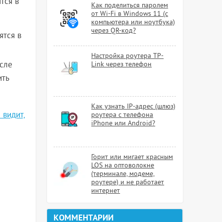
тся в
Как поделиться паролем
от Wi-Fi в Windows 11 (с
компьютера или ноутбука)
через QR-код?
ятся в
Настройка роутера TP-
осле
Link через телефон
ить
Как узнать IP-адрес (шлюз)
 видит,
роутера с телефона
iPhone или Android?
Горит или мигает красным
LOS на оптоволокне
(терминале, модеме,
роутере) и не работает
интернет
КОММЕНТАРИИ