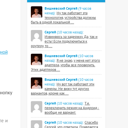
Вишневский Сергей
(9 часов
назад):
Ну так работает эта
технология, устройства должны
быть в одной локальной ...
Сергей
(10 часов назад):
Извиняюсь за задержку. Да, так и
есть! Если подключиться к
роутеру, то ...
дной
Вишневский Сергей
(10 часов
назад):
Я не знаю, у меня нет этого
адаптера, чтобы все проверить.
Этих адаптеров ...
Вишневский Сергей
(10 часов
назад):
Ну вот так работают эти
камеры. Не вижу тут других
кнопку
вариантов, кроме как ...
Сергей
(10 часов назад):
Т.е.
переключить режим на Андроид -
вообще не вариант.
те и
Сергей
(10 часов назад):
Спасибо
Сергей, что ответили. Появляется