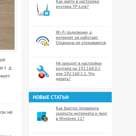
Как зайти в настройки
роутера TP-Link?
Wi-Fi подключен, а
интернет не работает.
Страницы не открываются
ных
Не заходит в настройки
т. д.
роутера на 192.168.0.1
или 192.168.1.1. Что
меет
делать?
НОВЫЕ СТАТЬИ
Как быстро проверить
фон не
скорость интернета и пинг
в Windows 11?