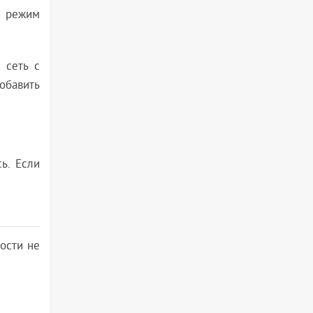
и режим
 сеть с
обавить
ь. Если
ости не