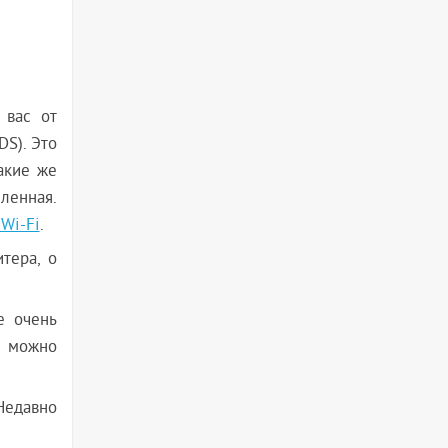
 вас от
DS). Это
акие же
иленная.
Wi-Fi
.
тера, о
е очень
е можно
Недавно