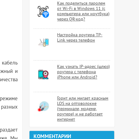
Как поделиться паролем
от Wi-Fi в Windows 11 (с
компьютера или ноутбука)
через QR-код?
Настройка роутера TP-
Link через телефон
 кабель
Как узнать IP-адрес (шлюз)
ежный и
роутера с телефона
iPhone или Android?
ичества
в режиме
Горит или мигает красным
LOS на оптоволокне
 разных
(терминале, модеме,
роутере) и не работает
интернет
 раздает
КОММЕНТАРИИ
аже. Мы