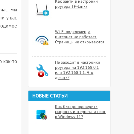
Как зайти в настройки
роутера TP-Link?
йчас мы
ли у вас
ходимое
Wi-Fi подключен, а
.
интернет не работает.
Страницы не открываются
о как-то
Не заходит в настройки
роутера на 192.168.0.1
или 192.168.1.1. Что
делать?
НОВЫЕ СТАТЬИ
Как быстро проверить
скорость интернета и пинг
в Windows 11?