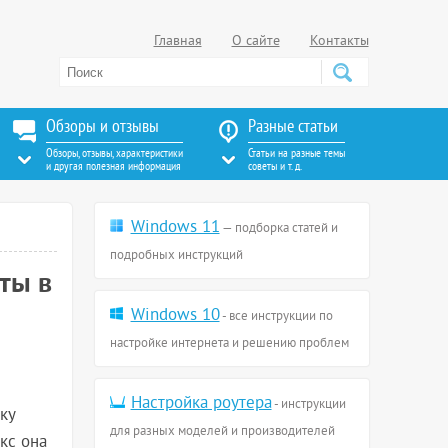
Главная
О сайте
Контакты
Обзоры и отзывы
Разные статьи
Обзоры, отзывы, характеристики
Статьи на разные темы
и другая полезная информация
советы и т. д.
Windows 11
— подборка статей и
подробных инструкций
ты в
Windows 10
- все инструкции по
настройке интернета и решению проблем
Настройка роутера
- инструкции
ку
для разных моделей и производителей
кс она