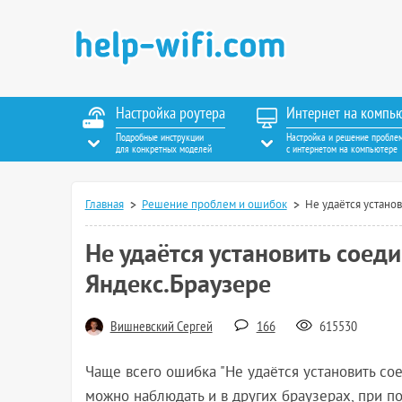
Настройка роутера
Интернет на компь
Подробные инструкции
Настройка и решение пробле
для конкретных моделей
с интернетом на компьютере
Главная
Решение проблем и ошибок
Не удаётся устано
Не удаётся установить соед
Яндекс.Браузере
Вишневский Сергей
166
615530
Чаще всего ошибка "Не удаётся установить сое
можно наблюдать и в других браузерах, при по