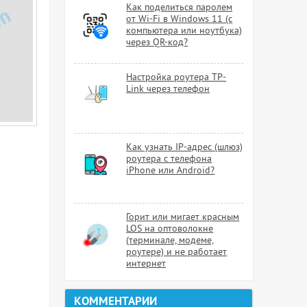
Как поделиться паролем
от Wi-Fi в Windows 11 (с
компьютера или ноутбука)
через QR-код?
Настройка роутера TP-
Link через телефон
Как узнать IP-адрес (шлюз)
роутера с телефона
iPhone или Android?
Горит или мигает красным
LOS на оптоволокне
(терминале, модеме,
роутере) и не работает
интернет
КОММЕНТАРИИ