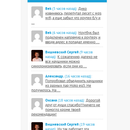
Bek
(5 часов назад):
Дико
извиняюсь, перепутал ресет с wps
wifi, а еще забыл что роутер б/у и
...
Bek
(6 часов назад):
Ноутбук был
подключен напрямую к роутеру, и
вводя адрес я попадал именно ...
Вишневский Сергей
(9 часов
назад):
К сожалению, далеко не
все наушники можно
синхронизировать, если они из ...
Александр.
(16 часов назад):
Попробовал объединить наушники
из разных пар Hoko eq5. Не
получилось. На ...
Оксана
(18 часов назад):
Дорогой
друг,от души спасибо!!!ничего не
помогло кроме твоей
рекомендации!
Вишневский Сергей
(19 часов
назад):
Ну так работает эта