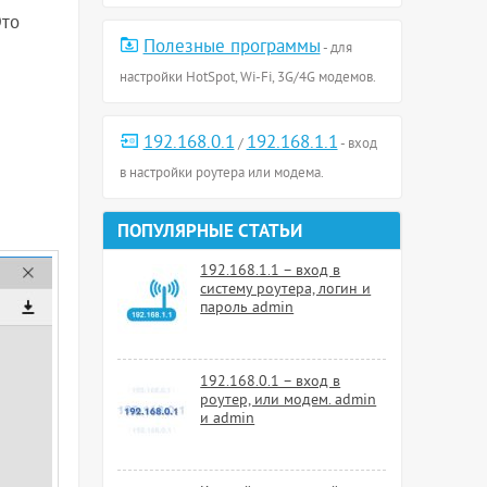
Это
Полезные программы
- для
настройки HotSpot, Wi-Fi, 3G/4G модемов.
192.168.0.1
192.168.1.1
/
- вход
в настройки роутера или модема.
ПОПУЛЯРНЫЕ СТАТЬИ
192.168.1.1 – вход в
систему роутера, логин и
пароль admin
192.168.0.1 – вход в
роутер, или модем. admin
и admin