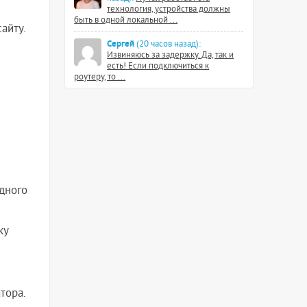
технология, устройства должны
быть в одной локальной ...
айту.
Сергей
(20 часов назад):
Извиняюсь за задержку. Да, так и
есть! Если подключиться к
роутеру, то ...
дного
ку
тора.