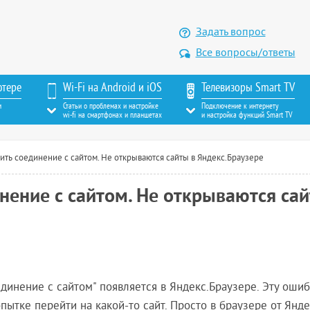
Задать вопрос
Все вопросы/ответы
ютере
Wi-Fi на Android и iOS
Телевизоры Smart TV
м
Статьи о проблемах и настройке
Подключение к интернету
wi-fi на смартфонах и планшетах
и настройка функций Smart TV
вить соединение с сайтом. Не открываются сайты в Яндекс.Браузере
инение с сайтом. Не открываются сай
динение с сайтом" появляется в Яндекс.Браузере. Эту ошиб
пытке перейти на какой-то сайт. Просто в браузере от Янде