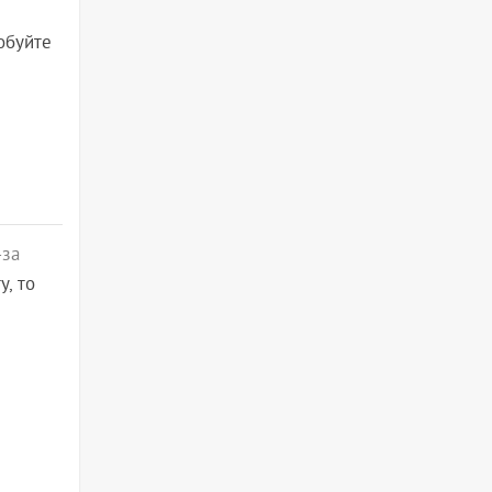
обуйте
-за
, то