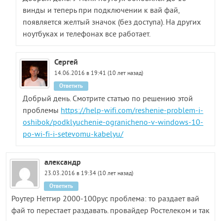
винды и теперь при подключении к вай фай,
появляется желтый значок (без доступа). На других
ноутбуках и телефонах все работает.
Сергей
14.06.2016 в 19:41 (10 лет назад)
Ответить
Добрый день. Смотрите статью по решению этой
проблемы
https://help-wifi.com/reshenie-problem-i-
oshibok/podklyuchenie-ogranicheno-v-windows-10-
po-wi-fi-i-setevomu-kabelyu/
александр
23.03.2016 в 19:34 (10 лет назад)
Ответить
Роутер Нетгир 2000-100рус проблема: то раздает вай
фай то перестает раздавать. провайдер Ростелеком и так