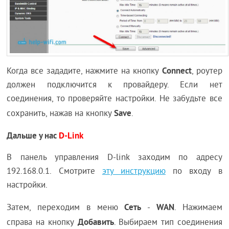
Connect
Когда все зададите, нажмите на кнопку
, роутер
должен подключится к провайдеру. Если нет
соединения, то проверяйте настройки. Не забудьте все
Save
сохранить, нажав на кнопку
.
Дальше у нас
D-Link
В панель управления D-link заходим по адресу
192.168.0.1. Смотрите
эту инструкцию
по входу в
настройки.
Сеть
WAN
Затем, переходим в меню
-
. Нажимаем
Добавить
справа на кнопку
. Выбираем тип соединения