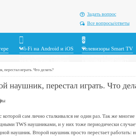
Задать вопрос
Все вопросы/ответы
тере
Wi-Fi на Android и iOS
Телевизоры Smart TV
Статьи о проблемах и настройке
Подключение к интернету
wi-fi на смартфонах и планшетах
и настройка функций Smart TV
, перестал играть. Что делать?
й наушник, перестал играть. Что дел
9
с которой сам лично сталкивался не один раз. Так же многие
одными TWS наушниками, и у них тоже периодически случае
дной наушник. Второй наушник просто перестает работать: н