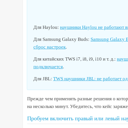
Для
Haylou
:
наушники Haylou не работают в
Для
Samsung Galaxy Buds
:
Samsung Galaxy B
сброс настроек
.
Для китайских
TWS i7, i8, i9, i10
и т. д.:
наушн
подключается
.
Для
JBL
:
TWS наушники JBL: не работает од
Прежде чем применять разные решения о котор
на несколько минут. Убедитесь, что кейс заряж
Пробуем включить правый или левый н