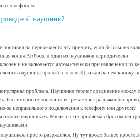
ми и телефоном.
спроводной наушник?
 поставил на первое место эту причину, если бы сам несколь
венная копия AirPods, и один из наушников периодически
ыключен и не включается автоматически при извлечении из ке
 включить наушник
(правый или левый)
зажав на нем кнопку на
популярная проблема. Наушники теряют соединение между с
ник. Рассинхрон очень часто встречается с разными беспров
из-за неправильного подключения к телефону или другому
ько одним наушником. Решается эта проблема сбросом настро
наушниками.
 наушников просто разрядился. Ну тут вроде бы все просто,