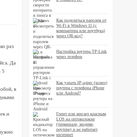
Как поделиться паролем от
Wi-Fi в Windows 11 (с
компьютера или ноутбука)
через QR-код?
ко раз
Настройка роутера TP-Link
через телефон
йса. Да
 5
Как узнать IP-адрес (шлюз)
роутера с телефона iPhone
обой, в
или Android?
одными
ек и
Горит или мигает красным
LOS на оптоволокне
(терминале, модеме,
роутере) и не работает
 нужно
интернет