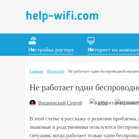
Настройка роутера
Интернет на компью
Подробные инструкции
Настройка и решение проблем
для конкретных моделей
с интернетом на компьютере
Главная
Bluetooth
Не работает один беспроводной наушник
Не работает один беспроводно
Вишневский Сергей
1752
155653
В этой статье я расскажу о решении проблемы, 
знакомые и родственники пользуются беспров
ситуация, когда работает только один беспрово