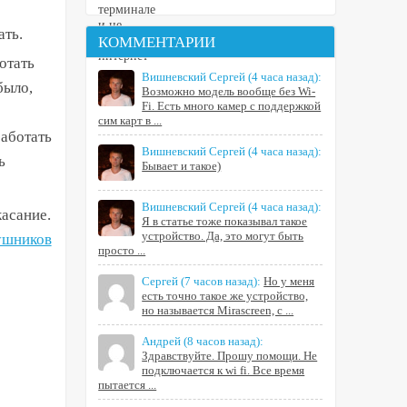
ать.
КОММЕНТАРИИ
отать
Вишневский Сергей
(4 часа назад):
было,
Возможно модель вообще без Wi-
Fi. Есть много камер с поддержкой
сим карт в ...
работать
Вишневский Сергей
(4 часа назад):
ь
Бывает и такое)
Вишневский Сергей
(4 часа назад):
асание.
Я в статье тоже показывал такое
устройство. Да, это могут быть
ушников
просто ...
Сергей
(7 часов назад):
Но у меня
есть точно такое же устройство,
но называется Mirascreen, с ...
Андрей
(8 часов назад):
Здравствуйте. Прошу помощи. Не
подключается к wi fi. Все время
пытается ...