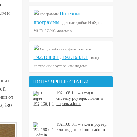
я
ым и
Полезные
программы
- для настройки HotSpot,
Wi-Fi, 3G/4G модемов.
192.168.0.1
192.168.1.1
/
- вход в
настройки роутера или модема.
огих
ПОПУЛЯРНЫЕ СТАТЬИ
той
192.168.1.1 – вход в
ики от
систему роутера, логин и
пароль admin
2, i30
192.168.0.1 – вход в роутер,
или модем. admin и admin