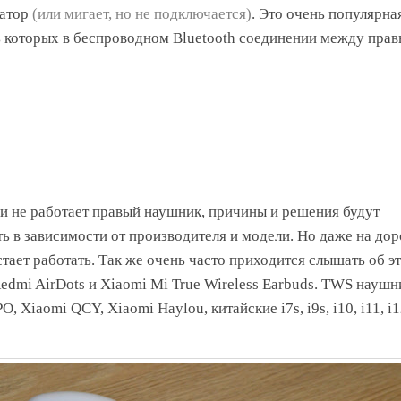
катор
(или мигает, но не подключается)
. Это очень популярна
 которых в беспроводном Bluetooth соединении между прав
ли не работает правый наушник, причины и решения будут
ь в зависимости от производителя и модели. Но даже на дор
тает работать. Так же очень часто приходится слышать об э
dmi AirDots и Xiaomi Mi True Wireless Earbuds. TWS наушн
, Xiaomi QCY, Xiaomi Haylou, китайские i7s, i9s, i10, i11, i1