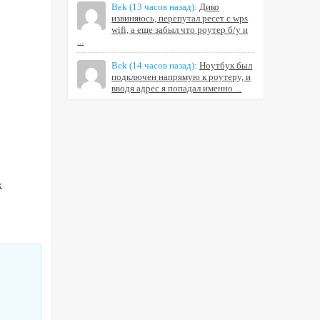
Bek
(13 часов назад):
Дико
извиняюсь, перепутал ресет с wps
wifi, а еще забыл что роутер б/у и
...
Bek
(14 часов назад):
Ноутбук был
подключен напрямую к роутеру, и
вводя адрес я попадал именно ...
к