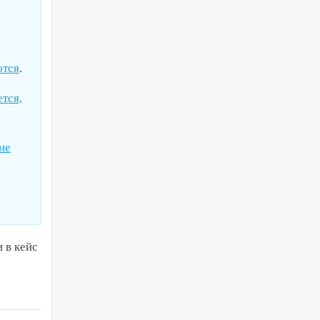
ются
.
тся,
 не
 в кейс