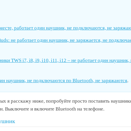
месте, работает один наушник, не подключаются, не заряжа
uds: не работает один наушник, не заряжается, не подключае
ики TWS i7, i8, i9, i10, i11, i12 – не работает один наушник,
ин наушник, не подключаются по Bluetooth, не заряжаются
.
ых я расскажу ниже, попробуйте просто поставить наушники
ен. Выключите и включите Bluetooth на телефоне.
аушник