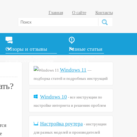
Главная
О сайте
Контакты
Обзоры и отзывы
Разные статьи
Обзоры, отзывы, характеристики
Статьи на разные темы
и другая полезная информация
советы и т. д.
Windows 11
—
подборка статей и подробных инструкций
ать?
Windows 10
- все инструкции по
настройке интернета и решению проблем
Настройка роутера
- инструкции
тся
для разных моделей и производителей
е