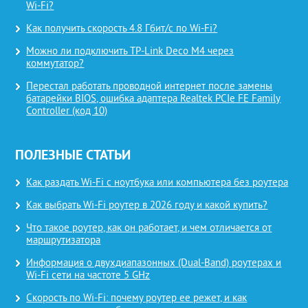
Wi-Fi?
Как получить скорость 4.8 Гбит/с по Wi-Fi?
Можно ли подключить TP-Link Deco M4 через
коммутатор?
Перестал работать проводной интернет после замены
батарейки BIOS, ошибка адаптера Realtek PCIe FE Family
Controller (код 10)
ПОЛЕЗНЫЕ СТАТЬИ
Как раздать Wi-Fi с ноутбука или компьютера без роутера
Как выбрать Wi-Fi роутер в 2026 году и какой купить?
Что такое роутер, как он работает, и чем отличается от
маршрутизатора
Информация о двухдиапазонных (Dual-Band) роутерах и
Wi-Fi сети на частоте 5 GHz
Скорость по Wi-Fi: почему роутер ее режет, и как