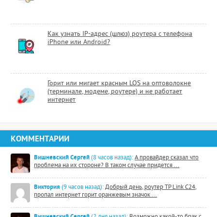
Как узнать IP-адрес (шлюз) роутера с телефона
iPhone или Android?
Горит или мигает красным LOS на оптоволокне
(терминале, модеме, роутере) и не работает
интернет
КОММЕНТАРИИ
Вишневский Сергей
(8 часов назад):
А провайдер сказал что
проблема на их стороне? В таком случае придется ...
Виктория
(9 часов назад):
Добрый день, роутер TP Link C24,
пропал интернет горит оранжевым значок ...
Вишневский Сергей