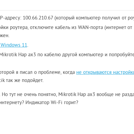
P-адресу: 100.66.210.67 (который компьютер получил от роу
ойки роутера, отключите кабель из WAN-порта (интернет от
ужен.
в Windows 11
.
 Mikrotik Hap ax3 по кабелю другой компьютер и попробуйт
оторой я писал о проблеме, когда
не открываются настройк
tik так же подойдет.
т. Но тут не очень понятно, Mikrotik Hap ax3 вообще не разд
 интернету? Индикатор Wi-Fi горит?