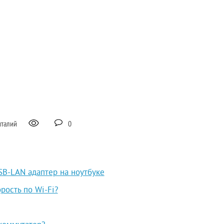
италий
0
SB-LAN адаптер на ноутбуке
рость по Wi-Fi?