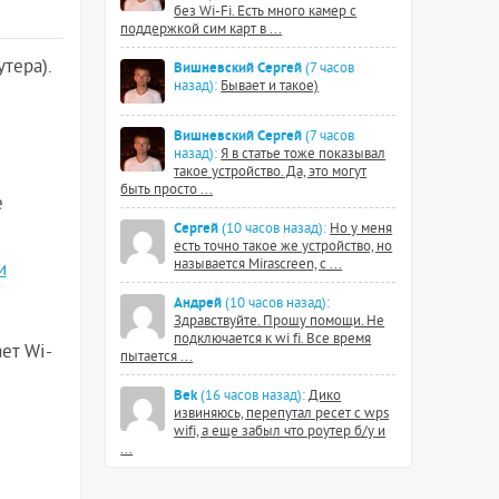
без Wi-Fi. Есть много камер с
поддержкой сим карт в ...
тера).
Вишневский Сергей
(7 часов
назад):
Бывает и такое)
Вишневский Сергей
(7 часов
назад):
Я в статье тоже показывал
такое устройство. Да, это могут
быть просто ...
е
Сергей
(10 часов назад):
Но у меня
есть точно такое же устройство, но
называется Mirascreen, с ...
и
Андрей
(10 часов назад):
Здравствуйте. Прошу помощи. Не
подключается к wi fi. Все время
ает Wi-
пытается ...
Bek
(16 часов назад):
Дико
извиняюсь, перепутал ресет с wps
wifi, а еще забыл что роутер б/у и
...