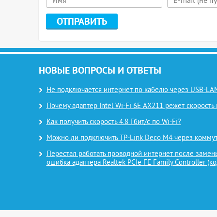
НОВЫЕ ВОПРОСЫ И ОТВЕТЫ
Не подключается интернет по кабелю через USB-LAN
Почему адаптер Intel Wi-Fi 6E AX211 режет скорость 
Как получить скорость 4.8 Гбит/с по Wi-Fi?
Можно ли подключить TP-Link Deco M4 через комму
Перестал работать проводной интернет после замены
ошибка адаптера Realtek PCIe FE Family Controller (ко