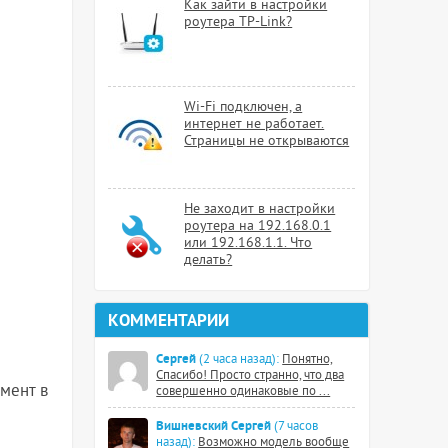
Как зайти в настройки
роутера TP-Link?
Wi-Fi подключен, а
интернет не работает.
Страницы не открываются
Не заходит в настройки
роутера на 192.168.0.1
или 192.168.1.1. Что
делать?
КОММЕНТАРИИ
Сергей
(2 часа назад):
Понятно,
Спасибо! Просто странно, что два
омент в
совершенно одинаковые по ...
Вишневский Сергей
(7 часов
назад):
Возможно модель вообще