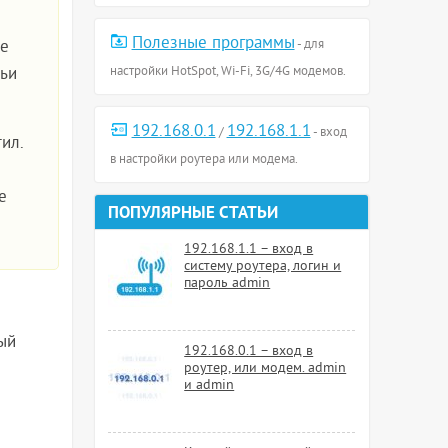
Полезные программы
е
- для
тьи
настройки HotSpot, Wi-Fi, 3G/4G модемов.
192.168.0.1
192.168.1.1
/
- вход
ил.
в настройки роутера или модема.
е
ПОПУЛЯРНЫЕ СТАТЬИ
192.168.1.1 – вход в
систему роутера, логин и
пароль admin
ый
192.168.0.1 – вход в
роутер, или модем. admin
и admin