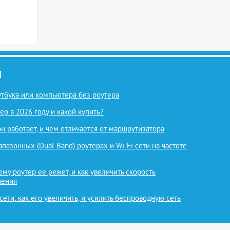
И
оутбука или компьютера без роутера
ер в 2026 году и какой купить?
 он работает, и чем отличается от маршрутизатора
азонных (Dual-Band) роутерах и Wi-Fi сети на частоте
ему роутер ее режет, и как увеличить скорость
нения
 сети: как его увеличить, и усилить беспроводную сеть