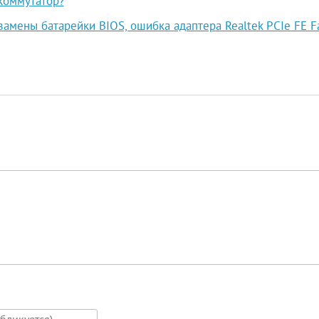
коммутатор?
замены батарейки BIOS, ошибка адаптера Realtek PCIe FE F