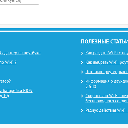
ПОЛЕЗНЫЕ СТАТЬ
 адаптер на ноутбуке
Как раздать Wi-Fi с н
по Wi-Fi?
Как выбрать Wi-Fi роут
Что такое роутер, как
татор?
Информация о двухдиап
5 GHz
 батарейки BIOS,
д 10)
Скорость по Wi-Fi: поч
беспроводного соеди
Радиус действия Wi-Fi