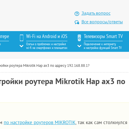
Задать вопрос
Все вопросы/ответы
ютере
Wi-Fi на Android и iOS
Телевизоры Smart TV
м
Статьи о проблемах и настройке
Подключение к интернету
wi-fi на смартфонах и планшетах
и настройка функций Smart TV
йки роутера Mikrotik Hap ax3 по адресу 192.168.88.1?
ройки роутера Mikrotik Hap ax3 по
им
по настройке роутеров MIKROTIK
, так как сам столкнулся 