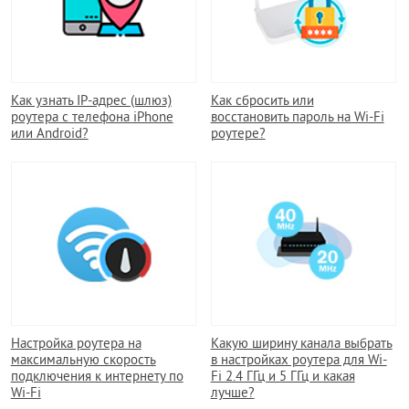
Как узнать IP-адрес (шлюз)
Как сбросить или
роутера с телефона iPhone
восстановить пароль на Wi-Fi
или Android?
роутере?
Настройка роутера на
Какую ширину канала выбрать
максимальную скорость
в настройках роутера для Wi-
подключения к интернету по
Fi 2.4 ГГц и 5 ГГц и какая
Wi-Fi
лучше?