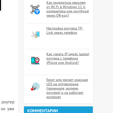
Как поделиться паролем
от Wi-Fi в Windows 11 (с
компьютера или ноутбука)
через QR-код?
Настройка роутера TP-
Link через телефон
Как узнать IP-адрес (шлюз)
роутера с телефона
iPhone или Android?
Горит или мигает красным
LOS на оптоволокне
(терминале, модеме,
роутере) и не работает
интернет
а роутер
 он уже
КОММЕНТАРИИ