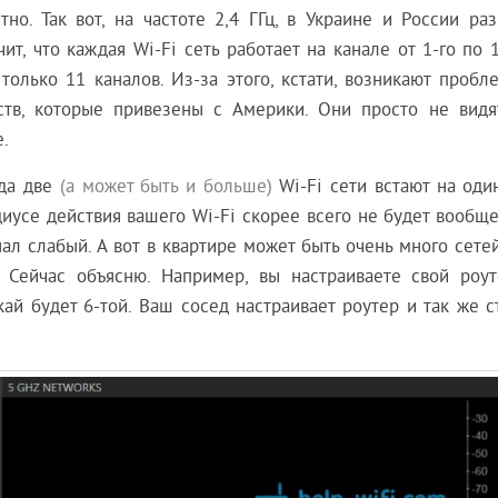
тно. Так вот, на частоте 2,4 ГГц, в Украине и России ра
чит, что каждая Wi-Fi сеть работает на канале от 1-го по 
только 11 каналов. Из-за этого, кстати, возникают пробл
тв, которые привезены с Америки. Они просто не видят
.
гда две
(а может быть и больше)
Wi-Fi сети встают на оди
диусе действия вашего Wi-Fi скорее всего не будет вообщ
гнал слабый. А вот в квартире может быть очень много сете
 Сейчас объясню. Например, вы настраиваете свой роут
ай будет 6-той. Ваш сосед настраивает роутер и так же с