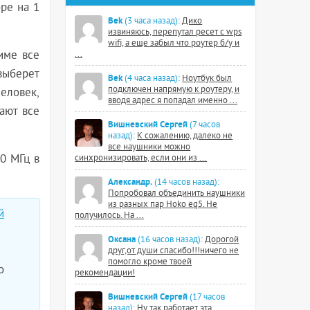
оре на 1
Bek
(3 часа назад):
Дико
извиняюсь, перепутал ресет с wps
wifi, а еще забыл что роутер б/у и
име все
...
выберет
Bek
(4 часа назад):
Ноутбук был
подключен напрямую к роутеру, и
человек,
вводя адрес я попадал именно ...
ают все
Вишневский Сергей
(7 часов
назад):
К сожалению, далеко не
все наушники можно
20 МГц в
синхронизировать, если они из ...
Александр.
(14 часов назад):
Попробовал объединить наушники
из разных пар Hoko eq5. Не
й
получилось. На ...
Оксана
(16 часов назад):
Дорогой
друг,от души спасибо!!!ничего не
помогло кроме твоей
о
рекомендации!
Вишневский Сергей
(17 часов
назад):
Ну так работает эта