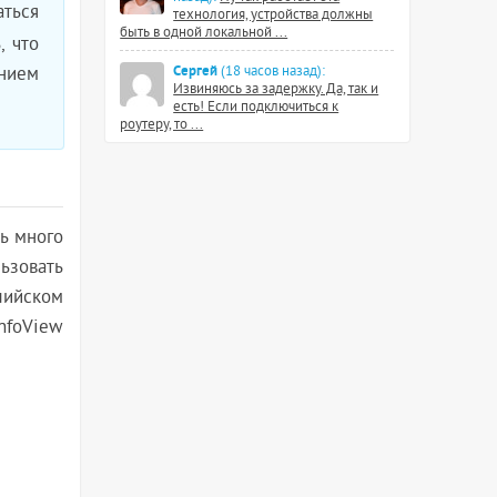
ться
технология, устройства должны
быть в одной локальной ...
, что
Сергей
анием
(18 часов назад):
Извиняюсь за задержку. Да, так и
есть! Если подключиться к
роутеру, то ...
ь много
ьзовать
лийском
InfoView