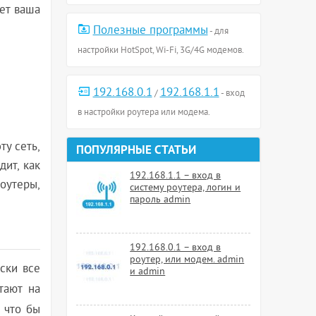
ает ваша
Полезные программы
- для
настройки HotSpot, Wi-Fi, 3G/4G модемов.
192.168.0.1
192.168.1.1
/
- вход
в настройки роутера или модема.
ту сеть,
ПОПУЛЯРНЫЕ СТАТЬИ
дит, как
192.168.1.1 – вход в
оутеры,
систему роутера, логин и
пароль admin
192.168.0.1 – вход в
роутер, или модем. admin
ски все
и admin
тают на
, что бы