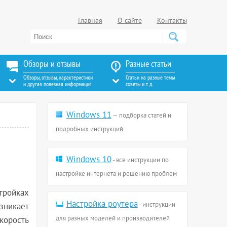
Главная
О сайте
Контакты
Обзоры и отзывы
Разные статьи
Обзоры, отзывы, характеристики
Статьи на разные темы
и другая полезная информация
советы и т. д.
Windows 11
— подборка статей и
подробных инструкций
Windows 10
- все инструкции по
настройке интернета и решению проблем
стройках
Настройка роутера
- инструкции
озникает
для разных моделей и производителей
корость