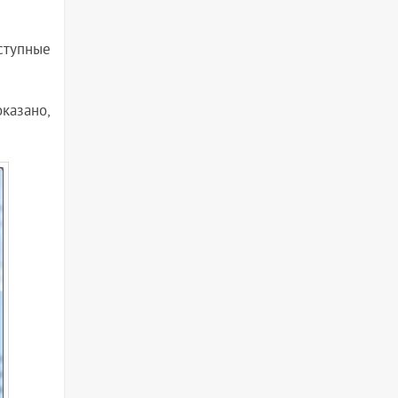
оступные
казано,