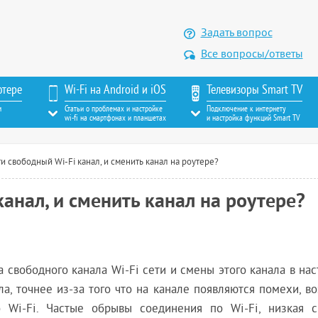
Задать вопрос
Все вопросы/ответы
ютере
Wi-Fi на Android и iOS
Телевизоры Smart TV
м
Статьи о проблемах и настройке
Подключение к интернету
wi-fi на смартфонах и планшетах
и настройка функций Smart TV
и свободный Wi-Fi канал, и сменить канал на роутере?
анал, и сменить канал на роутере?
 свободного канала Wi-Fi сети и смены этого канала в на
ла, точнее из-за того что на канале появляются помехи, в
 Wi-Fi. Частые обрывы соединения по Wi-Fi, низкая с