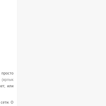
 просто
r
(ярлык
ет, или
 сети. О