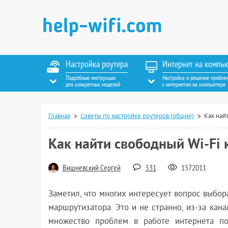
Настройка роутера
Интернет на компь
Подробные инструкции
Настройка и решение пробле
для конкретных моделей
с интернетом на компьютере
Главная
Советы по настройке роутеров (общие)
Как найт
Как найти свободный Wi-Fi к
Вишневский Сергей
531
1572011
Заметил, что многих интересует вопрос выбора
маршрутизатора. Это и не странно, из-за кана
множество проблем в работе интернета по