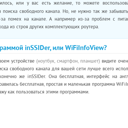
илось, или у вас есть желание, то можете воспользова
я поиска свободного канала. Но, не нужно так же забывать
-за помех на канале. А например из-за проблем с пит
ыхода из строя других комплектующих роутера.
аммой inSSIDer, или WiFiInfoView?
своем устройстве
(ноутбук, смартфон, планшет)
видите очен
иска свободного канала для вашей сети лучше всего испол
онечно же inSSIDer. Она бесплатная, интерфейс на анг
равилась бесплатная, простая и маленькая программа WiFi
кажу как пользоваться этими программами.