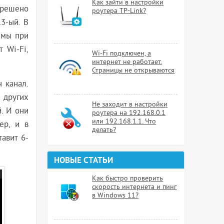
Как зайти в настройки
зрешено
роутера TP-Link?
13-ый. В
емы при
 Wi-Fi,
Wi-Fi подключен, а
интернет не работает.
Страницы не открываются
н канал.
е других
Не заходит в настройки
й. И они
роутера на 192.168.0.1
или 192.168.1.1. Что
ер, и в
делать?
тавит 6-
НОВЫЕ СТАТЬИ
Как быстро проверить
скорость интернета и пинг
в Windows 11?