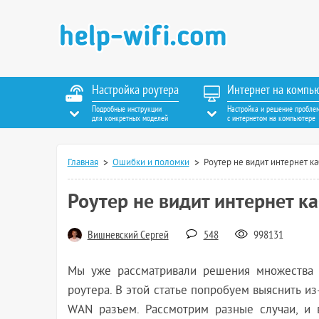
Настройка роутера
Интернет на компь
Подробные инструкции
Настройка и решение пробле
для конкретных моделей
с интернетом на компьютере
Главная
Ошибки и поломки
Роутер не видит интернет к
Роутер не видит интернет к
Вишневский Сергей
548
998131
Мы уже рассматривали решения множества 
роутера. В этой статье попробуем выяснить из
WAN разъем. Рассмотрим разные случаи, и 