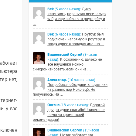
Bek
(5 часов назад):
Дико
извиняюсь, перепутал ресет с wps
wifi, а еще забыл что роутер б/у и
...
Bek
(6 часов назад):
Ноутбук был
подключен напрямую к роутеру, и
вводя адрес я попадал именно ...
Вишневский Сергей
(9 часов
назад):
К сожалению, далеко не
аботает
все наушники можно
синхронизировать, если они из ...
пьютера
тер нет,
Александр.
(16 часов назад):
Попробовал объединить наушники
из разных пар Hoko eq5. Не
получилось. На ...
тернет-
Оксана
(18 часов назад):
Дорогой
и у вас
друг,от души спасибо!!!ничего не
помогло кроме твоей
рекомендации!
дключен
Вишневский Сергей
(19 часов
назад):
Ну так работает эта