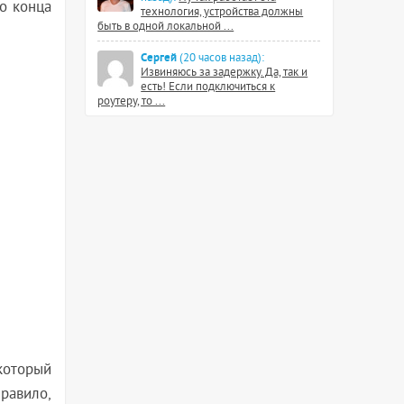
о конца
технология, устройства должны
быть в одной локальной ...
Сергей
(20 часов назад):
Извиняюсь за задержку. Да, так и
есть! Если подключиться к
роутеру, то ...
который
равило,