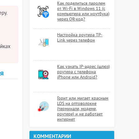
Как поделиться паролем
от Wi-Fi в Windows 11 (с
еру.
компьютера или ноутбука)
через QR-код?
Настройка роутера TP-
Link через телефон
ойках
Как узнать IP-адрес (шлюз)
я
роутера с телефона
iPhone или Android?
Горит или мигает красным
LOS на оптоволокне
(терминале, модеме,
роутере) и не работает
интернет
КОММЕНТАРИИ