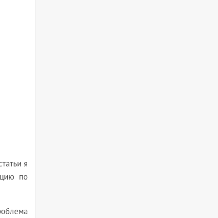
статьи я
кцию по
проблема