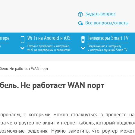
Задать вопрос
Все вопросы/ответы
ютере
Wi-Fi на Android и iOS
Телевизоры Smart TV
м
Статьи о проблемах и настройке
Подключение к интернету
wi-fi на смартфонах и планшетах
и настройка функций Smart TV
абель. Не работает WAN порт
абель. Не работает WAN порт
проблем, с которыми можно столкнуться в процессе на
-за чего роутер не видит интернет кабель, который подклю
возможные решения. Нужно заметить, что роутер может