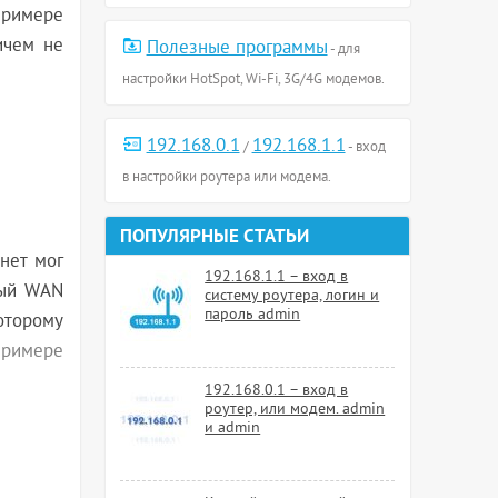
примере
ичем не
Полезные программы
- для
настройки HotSpot, Wi-Fi, 3G/4G модемов.
192.168.0.1
192.168.1.1
/
- вход
в настройки роутера или модема.
ПОПУЛЯРНЫЕ СТАТЬИ
рнет мог
192.168.1.1 – вход в
ный WAN
систему роутера, логин и
пароль admin
оторому
примере
192.168.0.1 – вход в
роутер, или модем. admin
и admin