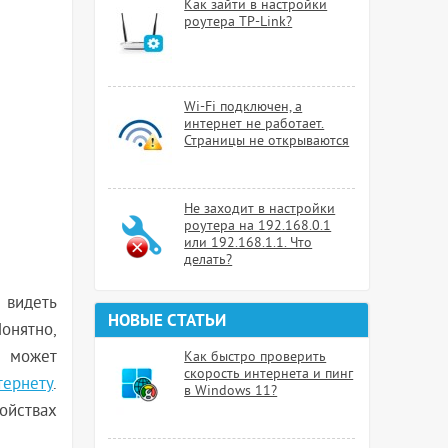
Как зайти в настройки
роутера TP-Link?
Wi-Fi подключен, а
интернет не работает.
Страницы не открываются
Не заходит в настройки
роутера на 192.168.0.1
или 192.168.1.1. Что
делать?
 видеть
НОВЫЕ СТАТЬИ
онятно,
е может
Как быстро проверить
скорость интернета и пинг
тернету
.
в Windows 11?
ойствах