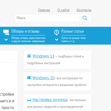
Главная
О сайте
Контакты
Обзоры и отзывы
Разные статьи
Обзоры, отзывы, характеристики
Статьи на разные темы
и другая полезная информация
советы и т. д.
Windows 11
— подборка статей и
подробных инструкций
Windows 10
- все инструкции по
настройке интернета и решению проблем
стройки
Настройка роутера
- инструкции
чается в
для разных моделей и производителей
 просто