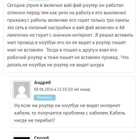
Сегодня утром я включил вай фай роутер он работал
отлично перед тем как уити на работу я его выключил
прихожу с работы включяю его горят только три лампы
это сеть в питаний настройки и вай фай включен а 4й
лампочка не горит с значком интернет . Я решил вставить
wan провод в ноутбук его он ее видет а роутер пишет
wan не вставлен . Тогда я пошел к другу и взял его
робочий роутер и тоже пишет не вставлен провод . Что
делать не ноутбук не роутер не видет шнура
Андрей
08.06.2016 в 22:18 (10 лет назад)
Ответить
Ну если ни роутер ни ноутбук не видят интернет
кабеля, то получается проблема с кабелем. Кабель
нигде не перебит?
Сергей