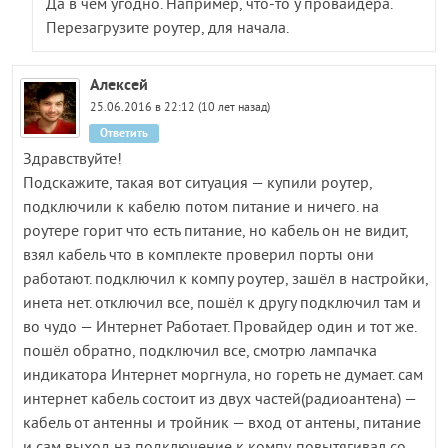
Да в чем угодно. Например, что-то у провайдера.
Перезагрузите роутер, для начала.
Алексей
25.06.2016 в 22:12 (10 лет назад)
Ответить
Здравствуйте!
Подскажите, такая вот ситуация — купили роутер,
подключили к кабелю потом питание и ничего. на
роутере горит что есть питание, но кабель он не видит,
взял кабель что в комплекте проверил порты они
работают. подключил к компу роутер, зашёл в настройки,
инета нет. отключил все, пошёл к другу подключил там и
во чудо — Интернет Работает. Провайдер один и тот же.
пошёл обратно, подключил все, смотрю лампачка
индикатора Интернет моргнула, но гореть не думает. сам
интернет кабель состоит из двух частей(радиоантена) —
кабель от антенны и тройник — вход от антены, питание
и сам выход на подключение к компу. повытягивал со