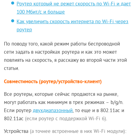
Роутер который не режет скорость по Wi-Fi и дает
100 Мбит/с и больше
Как увеличить скорость интернета по Wi-Fi через
роутер
По поводу того, какой режим работы беспроводной
сети задать в настройках роутера и как это может
повлиять на скорость, я расскажу во второй части этой
статьи.
Совместимость (роутер/устройство-клиент)
Все роутеры, которые сейчас продаются на рынке,
могут работать как минимум в трех режимах – b/g/n.
Если роутер
двухдиапазонный
, то еще и в 802.11ac и
802.11ac
(если роутер с поддержкой Wi-Fi 6)
.
Устройства
(а точнее встроенные в них Wi-Fi модули)
: