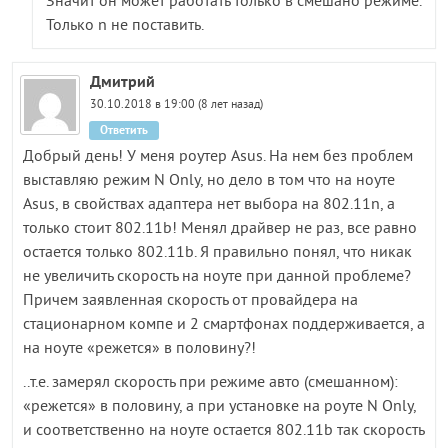
Значит он может работать только в смешано режиме.
Только n не поставить.
Дмитрий
30.10.2018 в 19:00 (8 лет назад)
Ответить
Добрый день! У меня роутер Asus. На нем без проблем
выставляю режим N Only, но дело в том что на ноуте
Asus, в свойствах адаптера нет выбора на 802.11n, а
только стоит 802.11b! Менял драйвер не раз, все равно
остается только 802.11b. Я правильно понял, что никак
не увеличить скорость на ноуте при данной проблеме?
Причем заявленная скорость от провайдера на
стационарном компе и 2 смартфонах поддерживается, а
на ноуте «режется» в половину?!
..т.е. замерял скорость при режиме авто (смешанном):
«режется» в половину, а при установке на роуте N Only,
и соответственно на ноуте остается 802.11b так скорость