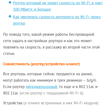
Роутер который не режет скорость по Wi-Fi и дает
100 Мбит/с и больше
Как увеличить скорость интернета по Wi-Fi через
роутер
По поводу того, какой режим работы беспроводной
сети задать в настройках роутера и как это может
повлиять на скорость, я расскажу во второй части этой
статьи.
Совместимость (роутер/устройство-клиент)
Все роутеры, которые сейчас продаются на рынке,
могут работать как минимум в трех режимах – b/g/n.
Если роутер
двухдиапазонный
, то еще и в 802.11ac и
802.11ac
(если роутер с поддержкой Wi-Fi 6)
.
Устройства
(а точнее встроенные в них Wi-Fi модули)
: