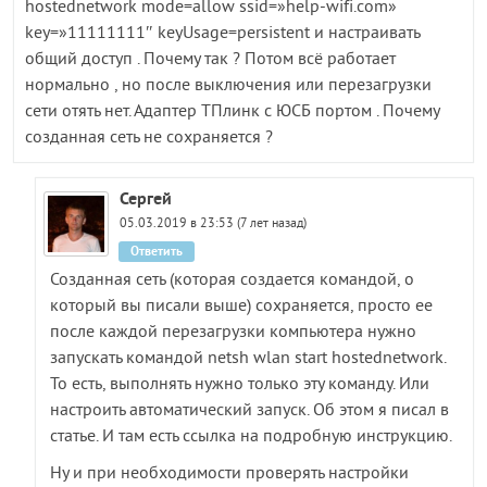
hostednetwork mode=allow ssid=»help-wifi.com»
key=»11111111″ keyUsage=persistent и настраивать
общий доступ . Почему так ? Потом всё работает
нормально , но после выключения или перезагрузки
сети отять нет. Адаптер ТПлинк с ЮСБ портом . Почему
созданная сеть не сохраняется ?
Сергей
05.03.2019 в 23:53 (7 лет назад)
Ответить
Созданная сеть (которая создается командой, о
который вы писали выше) сохраняется, просто ее
после каждой перезагрузки компьютера нужно
запускать командой netsh wlan start hostednetwork.
То есть, выполнять нужно только эту команду. Или
настроить автоматический запуск. Об этом я писал в
статье. И там есть ссылка на подробную инструкцию.
Ну и при необходимости проверять настройки