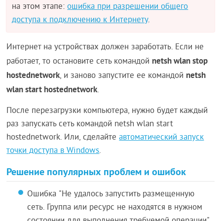
на этом этапе:
ошибка при разрешении общего
доступа к подключению к Интернету
.
Интернет на устройствах должен заработать. Если не
netsh wlan stop
работает, то остановите сеть командой
hostednetwork
netsh
, и заново запустите ее командой
wlan start hostednetwork
.
После перезагрузки компьютера, нужно будет каждый
раз запускать сеть командой netsh wlan start
hostednetwork. Или, сделайте
автоматический запуск
точки доступа в Windows
.
Решение популярных проблем и ошибок
Ошибка "Не удалось запустить размещенную
сеть. Группа или ресурс не находятся в нужном
состоянии для выполнения требуемой операции".