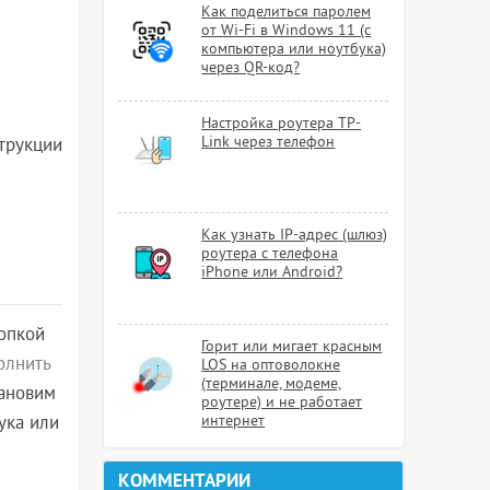
Как поделиться паролем
от Wi-Fi в Windows 11 (с
компьютера или ноутбука)
через QR-код?
Настройка роутера TP-
Link через телефон
струкции
Как узнать IP-адрес (шлюз)
роутера с телефона
iPhone или Android?
опкой
Горит или мигает красным
олнить
LOS на оптоволокне
(терминале, модеме,
тановим
роутере) и не работает
ука или
интернет
КОММЕНТАРИИ