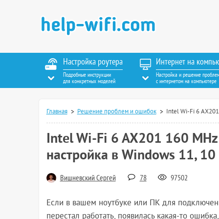
Настройка роутера
Интернет на компь
Подробные инструкции
Настройка и решение пробле
для конкретных моделей
с интернетом на компьютере
Главная
Решение проблем и ошибок
Intel Wi-Fi 6 AX20
Intel Wi-Fi 6 AX201 160 MHz
настройка в Windows 11, 10
Вишневский Сергей
78
97502
Если в вашем ноутбуке или ПК для подключения
перестал работать, появилась какая-то ошибка