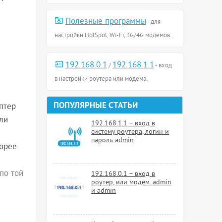
Полезные программы
- для
настройки HotSpot, Wi-Fi, 3G/4G модемов.
192.168.0.1
192.168.1.1
/
- вход
в настройки роутера или модема.
ПОПУЛЯРНЫЕ СТАТЬИ
аптер
или
192.168.1.1 – вход в
систему роутера, логин и
пароль admin
корее
(по той
192.168.0.1 – вход в
роутер, или модем. admin
и admin