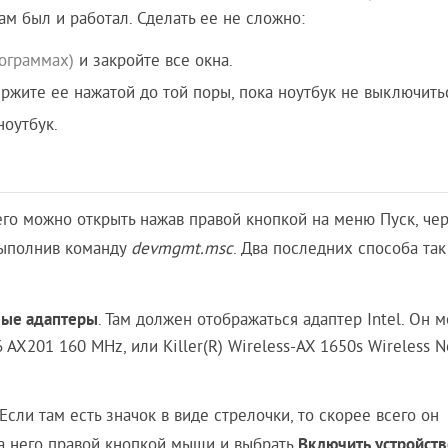
там был и работал. Сделать ее не сложно:
рограммах)
и закройте все окна.
ржите ее нажатой до той поры, пока ноутбук не выключить
оутбук.
его можно открыть нажав правой кнопкой на меню Пуск, че
ыполнив команду
devmgmt.msc
. Два последних способа так
вые адаптеры
. Там должен отображаться адаптер Intel. Он 
6 AX201 160 MHz, или Killer(R) Wireless-AX 1650s Wireless 
сли там есть значок в виде стрелочки, то скорее всего он
Включить устройств
на него правой кнопкой мыши и выбрать