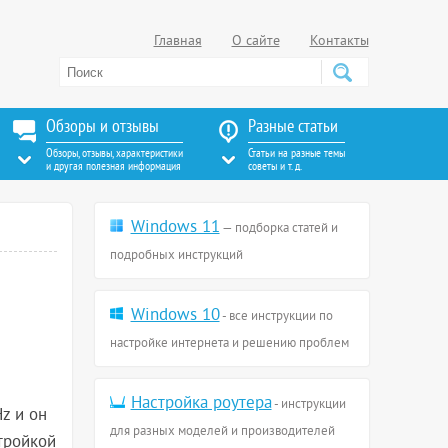
Главная
О сайте
Контакты
Обзоры и отзывы
Разные статьи
Обзоры, отзывы, характеристики
Статьи на разные темы
и другая полезная информация
советы и т. д.
Windows 11
— подборка статей и
подробных инструкций
Windows 10
- все инструкции по
настройке интернета и решению проблем
Настройка роутера
- инструкции
z и он
для разных моделей и производителей
стройкой