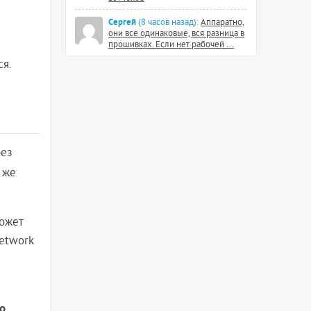
Сергей
(8 часов назад):
Аппаратно,
они все одинаковые, вся разница в
прошивках. Если нет рабочей ...
ся.
рез
 же
может
Network
о
.