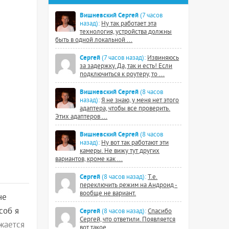
Вишневский Сергей
(7 часов
назад):
Ну так работает эта
технология, устройства должны
быть в одной локальной ...
Сергей
(7 часов назад):
Извиняюсь
за задержку. Да, так и есть! Если
подключиться к роутеру, то ...
Вишневский Сергей
(8 часов
назад):
Я не знаю, у меня нет этого
адаптера, чтобы все проверить.
Этих адаптеров ...
Вишневский Сергей
(8 часов
назад):
Ну вот так работают эти
камеры. Не вижу тут других
вариантов, кроме как ...
Сергей
(8 часов назад):
Т.е.
переключить режим на Андроид -
вообще не вариант.
не
соб я
Сергей
(8 часов назад):
Спасибо
Сергей, что ответили. Появляется
жается
вот такое