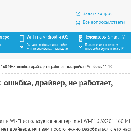
Задать вопрос
Все вопросы/ответы
ютере
Wi-Fi на Android и iOS
Телевизоры Smart TV
м
Статьи о проблемах и настройке
Подключение к интернету
wi-fi на смартфонах и планшетах
и настройка функций Smart TV
1 160 MHz: ошибка, драйвер, не работает, настройка в Windows 11, 10
: ошибка, драйвер, не работает,
 к Wi-Fi используется адаптер Intel Wi-Fi 6 AX201 160 MH
, нет драйвера, или вам просто нужно разобраться с его на