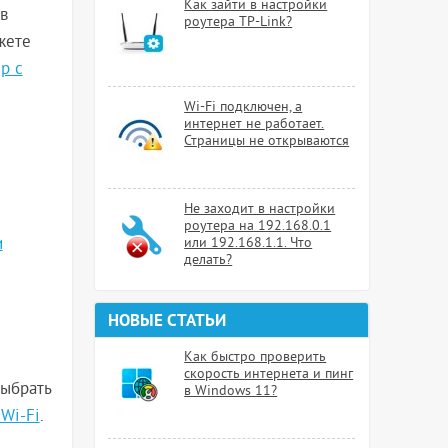
Как зайти в настройки
в
роутера TP-Link?
жете
р с
Wi-Fi подключен, а
интернет не работает.
Страницы не открываются
Не заходит в настройки
роутера на 192.168.0.1
и
или 192.168.1.1. Что
делать?
НОВЫЕ СТАТЬИ
Как быстро проверить
скорость интернета и пинг
выбрать
в Windows 11?
Wi-Fi
.