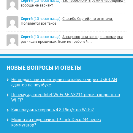
Сергей
(10 часов назад):
Т.е. переключить режим на Андроид -
вообще не вариант.
Сергей
(10 часов назад):
Спасибо Сергей, что ответили.
Появляется вот такое
Сергей
(10 часов назад):
Аппаратно, они все одинаковые, вся
разница в прошивках. Если нет рабочей ...
НОВЫЕ ВОПРОСЫ И ОТВЕТЫ
Не подключается интернет по кабелю через USB-LAN
адаптер на ноутбуке
Почему адаптер Intel Wi-Fi 6E AX211 режет скорость по
Wi-Fi?
Как получить скорость 4.8 Гбит/с по Wi-Fi?
Можно ли подключить TP-Link Deco M4 через
коммутатор?