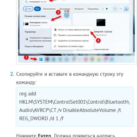
Скопируйте и вставьте в командную строку эту
команду:
reg add
HKLM\SYSTEM\ControlSet001\Control\Bluetooth\
Audio\AVRCP\CT /v DisableAbsoluteVolume /t
REG_DWORD /d 1 /f
Ентер
Нажмите
. Должна появиться надпись