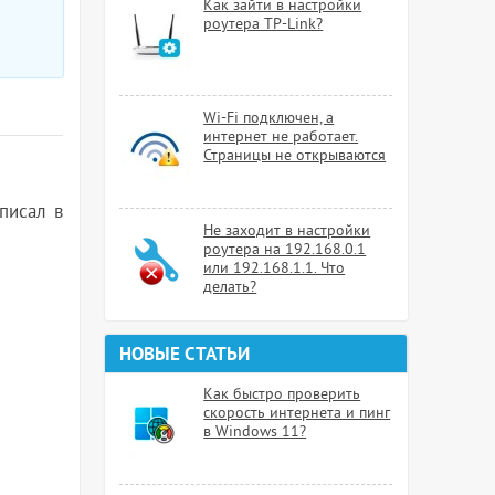
Как зайти в настройки
роутера TP-Link?
Wi-Fi подключен, а
интернет не работает.
Страницы не открываются
 писал в
Не заходит в настройки
роутера на 192.168.0.1
или 192.168.1.1. Что
делать?
НОВЫЕ СТАТЬИ
Как быстро проверить
скорость интернета и пинг
в Windows 11?