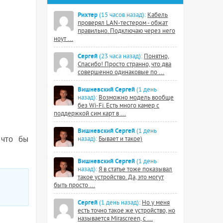
Рихтер
(15 часов назад):
Кабель
проверял LAN-тестером - обжат
правильно. Подключаю через него
ноут ...
Сергей
(23 часа назад):
Понятно,
Спасибо! Просто странно, что два
совершенно одинаковые по ...
Вишневский Сергей
(1 день
назад):
Возможно модель вообще
без Wi-Fi. Есть много камер с
поддержкой сим карт в ...
Вишневский Сергей
(1 день
 что бы
назад):
Бывает и такое)
Вишневский Сергей
(1 день
назад):
Я в статье тоже показывал
такое устройство. Да, это могут
быть просто ...
Сергей
(1 день назад):
Но у меня
есть точно такое же устройство, но
называется Mirascreen, с ...