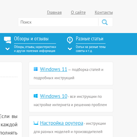
Главная
О сайте
Контакты
Обзоры и отзывы
Разные статьи
Обзоры, отзывы, характеристики
Статьи на разные темы
и другая полезная информация
советы и т. д.
Windows 11
— подборка статей и
подробных инструкций
Windows 10
- все инструкции по
настройке интернета и решению проблем
 Если вы
Настройка роутера
- инструкции
 каждой
для разных моделей и производителей
полнять