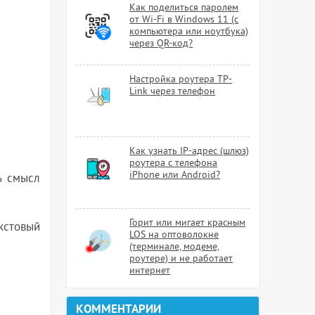
Как поделиться паролем
от Wi-Fi в Windows 11 (с
компьютера или ноутбука)
через QR-код?
Настройка роутера TP-
Link через телефон
Как узнать IP-адрес (шлюз)
роутера с телефона
iPhone или Android?
ь смысл
Горит или мигает красным
кстовый
LOS на оптоволокне
(терминале, модеме,
роутере) и не работает
интернет
КОММЕНТАРИИ