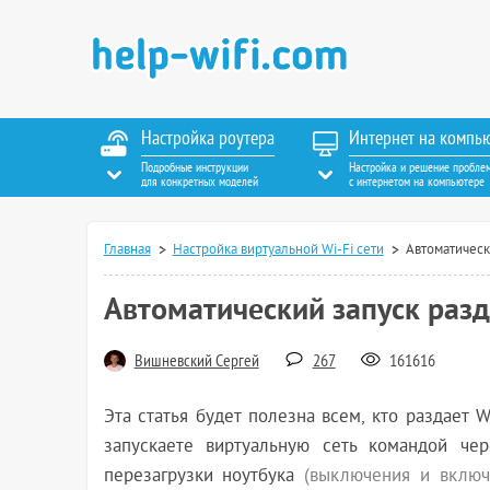
Настройка роутера
Интернет на компь
Подробные инструкции
Настройка и решение пробле
для конкретных моделей
с интернетом на компьютере
Главная
Настройка виртуальной Wi-Fi сети
Автоматическ
Автоматический запуск разд
Вишневский Сергей
267
161616
Эта статья будет полезна всем, кто раздает 
запускаете виртуальную сеть командой че
перезагрузки ноутбука
(выключения и включ