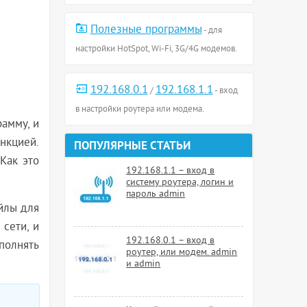
Полезные программы
- для
настройки HotSpot, Wi-Fi, 3G/4G модемов.
192.168.0.1
192.168.1.1
/
- вход
в настройки роутера или модема.
рамму, и
ункцией.
ПОПУЛЯРНЫЕ СТАТЬИ
 Как это
192.168.1.1 – вход в
систему роутера, логин и
пароль admin
айлы для
 сети, и
192.168.0.1 – вход в
ыполнять
роутер, или модем. admin
и admin