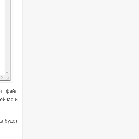
от файл
ейчас и
да будет