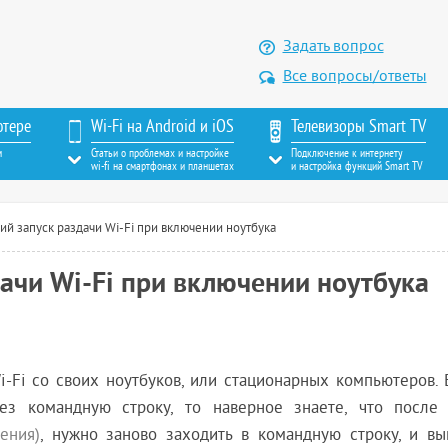
Задать вопрос
Все вопросы/ответы
ютере
Wi-Fi на Android и iOS
Телевизоры Smart TV
м
Статьи о проблемах и настройке
Подключение к интернету
wi-fi на смартфонах и планшетах
и настройка функций Smart TV
ий запуск раздачи Wi-Fi при включении ноутбука
ачи Wi-Fi при включении ноутбука
Wi-Fi со своих ноутбуков, или стационарных компьютеров.
рез командную строку, то наверное знаете, что после
ения)
, нужно заново заходить в командную строку, и вы