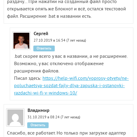
раздачу… При нажатии на созданный файл просто
открывается опять же Блокнот и всё, остался текстовой
файл. Расширение .bat в названии есть.
Сергей
27.10.2019 в 16:54 (7 лет назад)
Ответить
.bat скорее всего у вас в названии, а не расширение.
Возможно, у вас отключено отображение
расширения файлов.
Писал здесь:
https://help-wifi.com/voprosy-otvety/ne-
poluchaetsya-sozdat-fajly-dlya-zapuska-i-ostanovki-
razdachi-wi-fi-v-windows-10/
Владимир
31.10.2019 в 08:24 (7 лет назад)
Ответить
Спасибо, все работает. Но только при загрузке адаптер