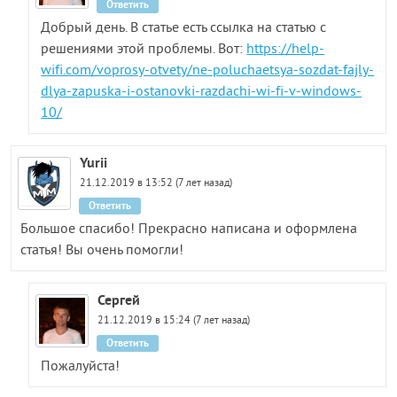
Ответить
Добрый день. В статье есть ссылка на статью с
решениями этой проблемы. Вот:
https://help-
wifi.com/voprosy-otvety/ne-poluchaetsya-sozdat-fajly-
dlya-zapuska-i-ostanovki-razdachi-wi-fi-v-windows-
10/
Yurii
21.12.2019 в 13:52 (7 лет назад)
Ответить
Большое спасибо! Прекрасно написана и оформлена
статья! Вы очень помогли!
Сергей
21.12.2019 в 15:24 (7 лет назад)
Ответить
Пожалуйста!