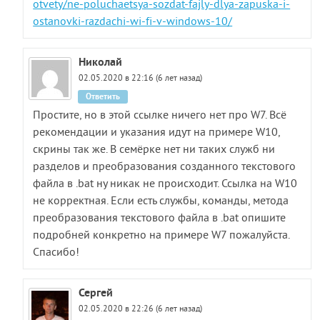
otvety/ne-poluchaetsya-sozdat-fajly-dlya-zapuska-i-
ostanovki-razdachi-wi-fi-v-windows-10/
Николай
02.05.2020 в 22:16 (6 лет назад)
Ответить
Простите, но в этой ссылке ничего нет про W7. Всё
рекомендации и указания идут на примере W10,
скрины так же. В семёрке нет ни таких служб ни
разделов и преобразования созданного текстового
файла в .bat ну никак не происходит. Ссылка на W10
не корректная. Если есть службы, команды, метода
преобразования текстового файла в .bat опишите
подробней конкретно на примере W7 пожалуйста.
Спасибо!
Сергей
02.05.2020 в 22:26 (6 лет назад)