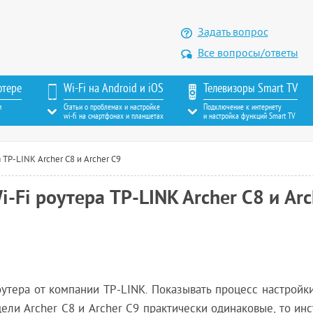
Задать вопрос
Все вопросы/ответы
ютере
Wi-Fi на Android и iOS
Телевизоры Smart TV
м
Статьи о проблемах и настройке
Подключение к интернету
wi-fi на смартфонах и планшетах
и настройка функций Smart TV
TP-LINK Archer C8 и Archer C9
-Fi роутера TP-LINK Archer C8 и Arc
утера от компании TP-LINK. Показывать процесс настройки
дели Archer C8 и Archer C9 практически одинаковые, то ин