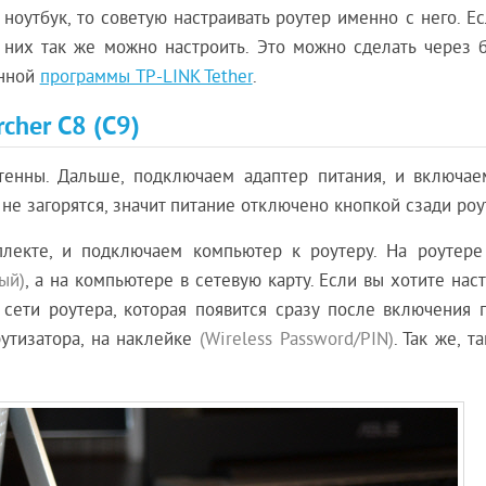
ноутбук, то советую настраивать роутер именно с него. Е
с них так же можно настроить. Это можно сделать через б
енной
программы TP-LINK Tether
.
cher C8 (C9)
тенны. Дальше, подключаем адаптер питания, и включае
не загорятся, значит питание отключено кнопкой сзади роу
плекте, и подключаем компьютер к роутеру. На роутере
ый)
, а на компьютере в сетевую карту. Если вы хотите нас
 сети роутера, которая появится сразу после включения п
рутизатора, на наклейке
(Wireless Password/PIN)
. Так же, т