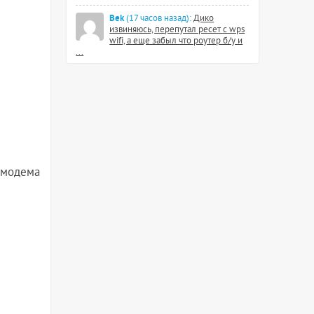
Bek
(17 часов назад):
Дико
извиняюсь, перепутал ресет с wps
wifi, а еще забыл что роутер б/у и
...
 модема