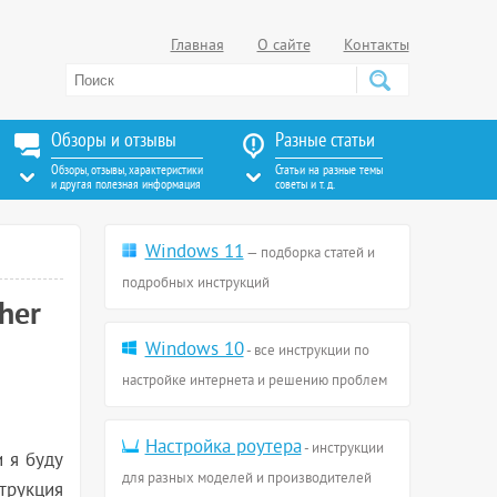
Главная
О сайте
Контакты
Обзоры и отзывы
Разные статьи
Обзоры, отзывы, характеристики
Статьи на разные темы
и другая полезная информация
советы и т. д.
Windows 11
— подборка статей и
подробных инструкций
her
Windows 10
- все инструкции по
настройке интернета и решению проблем
Настройка роутера
- инструкции
 я буду
для разных моделей и производителей
струкция