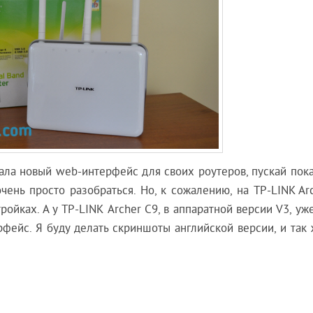
лала новый web-интерфейс для своих роутеров, пускай пок
чень просто разобраться. Но, к сожалению, на TP-LINK Ar
тройках. А у TP-LINK Archer C9, в аппаратной версии V3, у
фейс. Я буду делать скриншоты английской версии, и так 