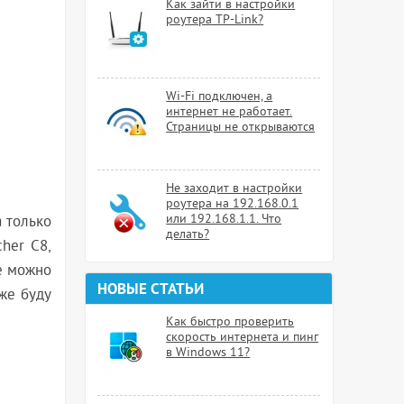
Как зайти в настройки
роутера TP-Link?
Wi-Fi подключен, а
интернет не работает.
Страницы не открываются
Не заходит в настройки
роутера на 192.168.0.1
или 192.168.1.1. Что
а только
делать?
cher C8,
же можно
НОВЫЕ СТАТЬИ
же буду
Как быстро проверить
скорость интернета и пинг
в Windows 11?