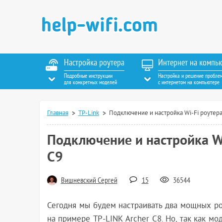
Настройка роутера
Интернет на компь
Подробные инструкции
Настройка и решение пробле
для конкретных моделей
с интернетом на компьютере
Главная
TP-Link
Подключение и настройка Wi-Fi роутера 
Подключение и настройка Wi
C9
Вишневский Сергей
15
36544
Сегодня мы будем настраивать два мощных ро
на примере TP-LINK Archer C8. Но, так как мо