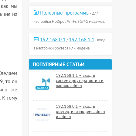
 как мы
Полезные программы
- для
укция на
настройки HotSpot, Wi-Fi, 3G/4G модемов.
192.168.0.1
192.168.1.1
/
- вход
в настройки роутера или модема.
ПОПУЛЯРНЫЕ СТАТЬИ
Сделаем
192.168.1.1 – вход в
систему роутера, логин и
9, то он
пароль admin
ечно же
. К тому
192.168.0.1 – вход в
роутер, или модем. admin
и admin