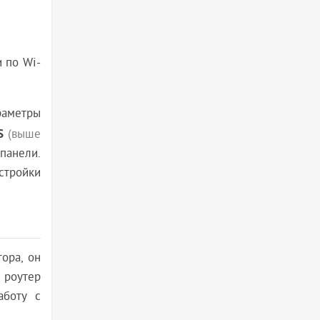
и по Wi-
араметры
S
(выше
панели.
стройки
ора, он
 роутер
аботу с