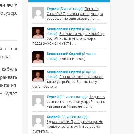
сли же у
Сергей
(3 часа назад):
Понятно,
раузер,
Спасибо! Просто странно, что два
совершенно одинаковые по ...
Вишневский Сергей
(8 часов
назад):
Возможно модель вообще
без Wi-Fi. Есть много камер с
поддержкой сим карт в ...
м его в
Вишневский Сергей
(8 часов
тера.
назад):
Бывает и такое)
 кабель
Вишневский Сергей
(8 часов
траивать
назад):
Я в статье тоже показывал
такое устройство. Да, это могут
итания.
быть просто ...
ам будет
Сергей
(11 часов назад):
Но у меня
есть точно такое же устройство, но
называется Mirascreen, с ...
Андрей
(11 часов назад):
Здравствуйте. Прошу помощи. Не
подключается к wi fi. Все время
пытается ...