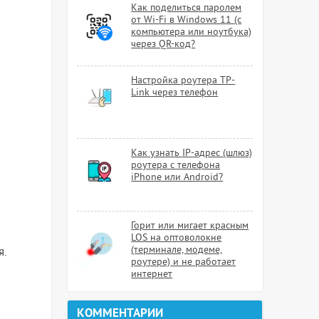
Как поделиться паролем
от Wi-Fi в Windows 11 (с
компьютера или ноутбука)
через QR-код?
Настройка роутера TP-
Link через телефон
Как узнать IP-адрес (шлюз)
роутера с телефона
iPhone или Android?
Горит или мигает красным
LOS на оптоволокне
(терминале, модеме,
я.
роутере) и не работает
интернет
КОММЕНТАРИИ