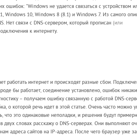
их ошибок: "Windows не удается связаться с устройством и
, Windows 10, Windows 8 (8.1) и Windows 7. Из самого опи
NS. Нет связи с DNS-сервером, который прописан
(или
одключения к интернету.
ает работать интернет и происходят разные сбои. Подключе
вроде бы работает, соединение установлено, ошибок никаких
гностику – получаем ошибку связанную с работой DNS-серв
а, о которой речь идет в этой статье. Очень часто можно у
ь, что это одинаковые неполадки, и решения будут пример
в двух словах расскажу о DNS-серверах. Они выполняют оч
ам адреса сайтов на IP-адреса. После чего браузер уже за