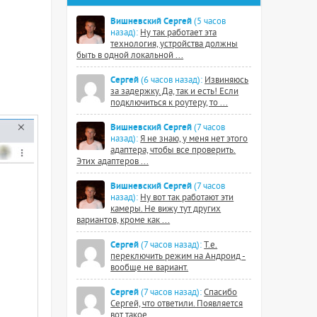
Вишневский Сергей
(5 часов
назад):
Ну так работает эта
технология, устройства должны
быть в одной локальной ...
Сергей
(6 часов назад):
Извиняюсь
за задержку. Да, так и есть! Если
подключиться к роутеру, то ...
Вишневский Сергей
(7 часов
назад):
Я не знаю, у меня нет этого
адаптера, чтобы все проверить.
Этих адаптеров ...
Вишневский Сергей
(7 часов
назад):
Ну вот так работают эти
камеры. Не вижу тут других
вариантов, кроме как ...
Сергей
(7 часов назад):
Т.е.
переключить режим на Андроид -
вообще не вариант.
Сергей
(7 часов назад):
Спасибо
Сергей, что ответили. Появляется
вот такое