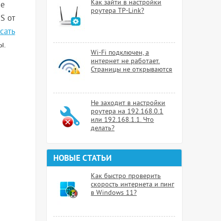
Как зайти в настройки
не
роутера TP-Link?
S от
сать
ы.
Wi-Fi подключен, а
интернет не работает.
Страницы не открываются
Не заходит в настройки
роутера на 192.168.0.1
или 192.168.1.1. Что
делать?
НОВЫЕ СТАТЬИ
Как быстро проверить
скорость интернета и пинг
в Windows 11?