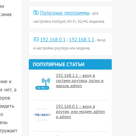
ли
Полезные программы
- для
сания
настройки HotSpot, Wi-Fi, 3G/4G модемов.
192.168.0.1
192.168.1.1
/
- вход
в настройки роутера или модема.
ПОПУЛЯРНЫЕ СТАТЬИ
192.168.1.1 – вход в
систему роутера, логин и
ние к
пароль admin
 нет, а
еров.
видеть
192.168.0.1 – вход в
роутер, или модем. admin
но
и admin
ень
гружает