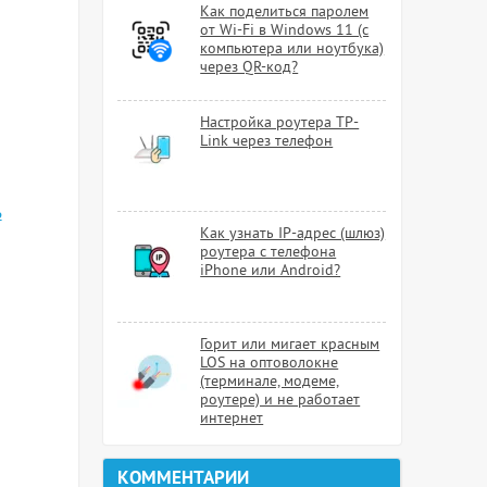
Как поделиться паролем
от Wi-Fi в Windows 11 (с
компьютера или ноутбука)
через QR-код?
Настройка роутера TP-
Link через телефон
ь
Как узнать IP-адрес (шлюз)
роутера с телефона
iPhone или Android?
Горит или мигает красным
LOS на оптоволокне
(терминале, модеме,
роутере) и не работает
интернет
КОММЕНТАРИИ