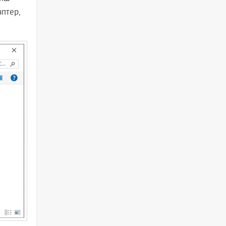
птер,