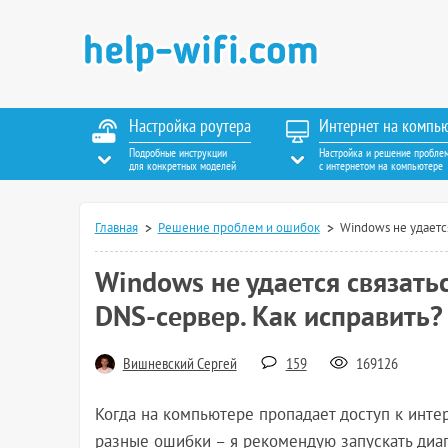
Настройка роутера
Интернет на компь
Подробные инструкции
Настройка и решение пробле
для конкретных моделей
с интернетом на компьютере
Главная
Решение проблем и ошибок
Windows не удаетс
Windows не удается связать
DNS-сервер. Как исправить?
Вишневский Сергей
159
169126
Когда на компьютере пропадает доступ к интер
разные ошибки – я рекомендую запускать диагн