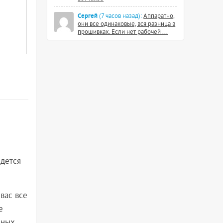
Сергей
(7 часов назад):
Аппаратно,
они все одинаковые, вся разница в
прошивках. Если нет рабочей ...
идется
вас все
е