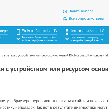
Задать вопрос
Все вопросы/ответы
ютере
Wi-Fi на Android и iOS
Телевизоры Smart TV
м
Статьи о проблемах и настройке
Подключение к интернету
wi-fi на смартфонах и планшетах
и настройка функций Smart TV
я связаться с устройством или ресурсом основной DNS-сервер. Как исправить?
ся с устройством или ресурсом осно
нету, в браузере перестают открываться сайты и появляютс
остику неполадок. Так вот в результате диагностики могут