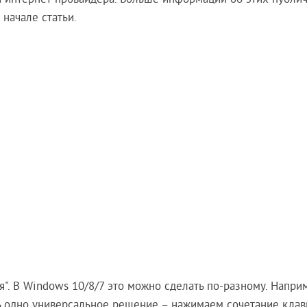
и интернет-провайдера. Больше информации об этих публи
 начале статьи.
". В Windows 10/8/7 это можно сделать по-разному. Напри
ть одно универсальное решение – нажимаем сочетание кла