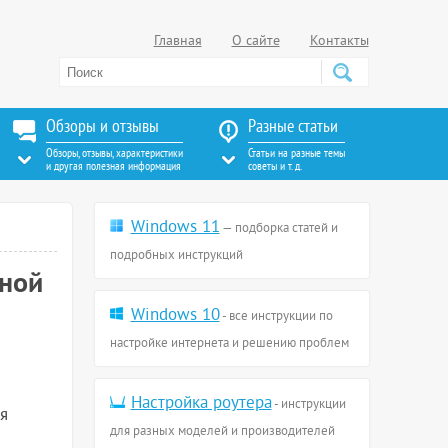
Главная
О сайте
Контакты
Обзоры и отзывы
Разные статьи
Обзоры, отзывы, характеристики
Статьи на разные темы
и другая полезная информация
советы и т. д.
Windows 11
— подборка статей и
подробных инструкций
вной
Windows 10
- все инструкции по
настройке интернета и решению проблем
Настройка роутера
- инструкции
я
для разных моделей и производителей