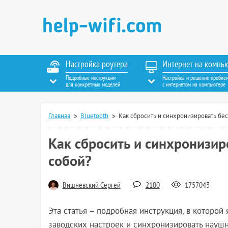
Настройка роутера
Интернет на компь
Подробные инструкции
Настройка и решение пробле
для конкретных моделей
с интернетом на компьютере
Главная
Bluetooth
Как сбросить и синхронизировать б
Как сбросить и синхронизи
собой?
Вишневский Сергей
2100
1757043
Эта статья – подробная инструкция, в которо
заводских настроек и синхронизировать наушн