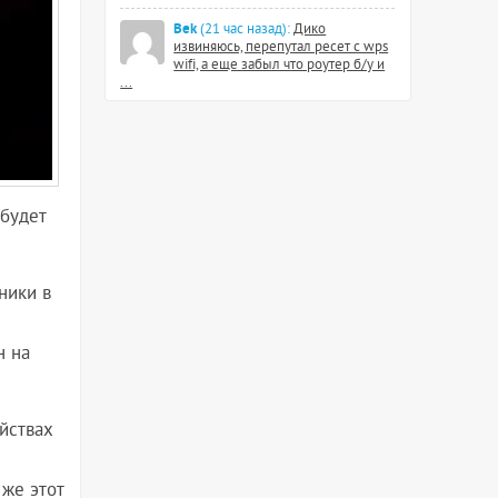
Bek
(21 час назад):
Дико
извиняюсь, перепутал ресет с wps
wifi, а еще забыл что роутер б/у и
...
 будет
ники в
н на
йствах
 же этот