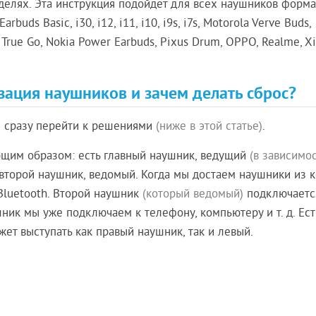
делях. Эта инструкция подойдет для всех наушников форма
buds Basic, i30, i12, i11, i10, i9s, i7s, Motorola Verve Buds,
True Go, Nokia Power Earbuds, Pixus Drum, OPPO, Realme, X
ация наушников и зачем делать сброс?
е сразу перейти к решениями
(ниже в этой статье)
.
щим образом: есть главный наушник, ведущий
(в зависимос
второй наушник, ведомый. Когда мы достаем наушники из к
luetooth. Второй наушник
(который ведомый)
подключаетс
шник мы уже подключаем к телефону, компьютеру и т. д. Ест
жет выступать как правый наушник, так и левый.