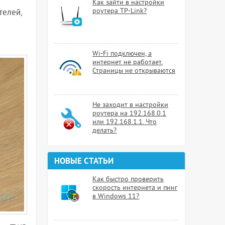
Как зайти в настройки
роутера TP-Link?
телей,
Wi-Fi подключен, а
интернет не работает.
Страницы не открываются
Не заходит в настройки
роутера на 192.168.0.1
или 192.168.1.1. Что
делать?
НОВЫЕ СТАТЬИ
Как быстро проверить
скорость интернета и пинг
в Windows 11?