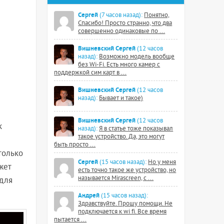
Сергей
(7 часов назад):
Понятно,
Спасибо! Просто странно, что два
совершенно одинаковые по ...
Вишневский Сергей
(12 часов
назад):
Возможно модель вообще
без Wi-Fi. Есть много камер с
поддержкой сим карт в ...
Вишневский Сергей
(12 часов
назад):
Бывает и такое)
Вишневский Сергей
(12 часов
к
назад):
Я в статье тоже показывал
такое устройство. Да, это могут
быть просто ...
только
Сергей
(15 часов назад):
Но у меня
жет
есть точно такое же устройство, но
называется Mirascreen, с ...
 для
Андрей
(15 часов назад):
Здравствуйте. Прошу помощи. Не
подключается к wi fi. Все время
пытается ...