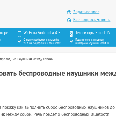
Задать вопрос
Все вопросы/ответы
ютере
Wi-Fi на Android и iOS
Телевизоры Smart TV
м
Статьи о проблемах и настройке
Подключение к интернету
wi-fi на смартфонах и планшетах
и настройка функций Smart TV
еспроводные наушники между собой?
ровать беспроводные наушники меж
й я покажу как выполнить сброс беспроводных наушников до
ик между собой. Речь пойдет о беспроводных Bluetooth