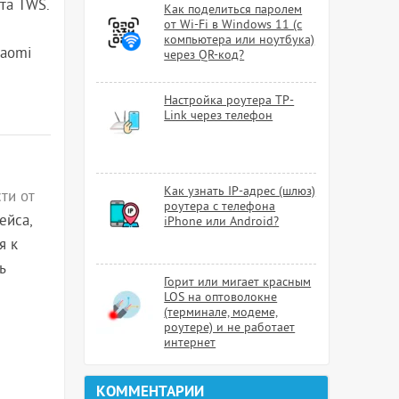
та TWS.
Как поделиться паролем
от Wi-Fi в Windows 11 (с
компьютера или ноутбука)
iaomi
через QR-код?
Настройка роутера TP-
Link через телефон
Как узнать IP-адрес (шлюз)
ти от
роутера с телефона
ейса,
iPhone или Android?
я к
ь
Горит или мигает красным
LOS на оптоволокне
(терминале, модеме,
роутере) и не работает
интернет
КОММЕНТАРИИ