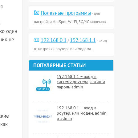
ся
Полезные программы
- для
настройки HotSpot, Wi-Fi, 3G/4G модемов.
к
ько один
ник не
192.168.0.1
192.168.1.1
/
- вход
в настройки роутера или модема.
ПОПУЛЯРНЫЕ СТАТЬИ
192.168.1.1 – вход в
систему роутера, логин и
пароль admin
192.168.0.1 – вход в
роутер, или модем. admin
ские
и admin
 как