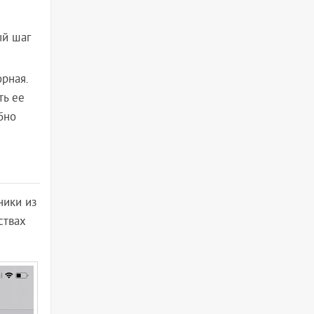
ый шаг
рная.
ть ее
бно
ники из
ствах