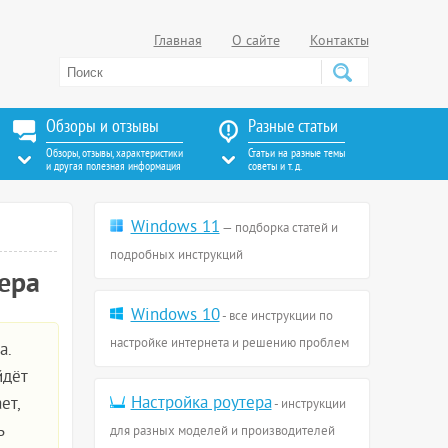
Главная
О сайте
Контакты
Обзоры и отзывы
Разные статьи
Обзоры, отзывы, характеристики
Статьи на разные темы
и другая полезная информация
советы и т. д.
Windows 11
— подборка статей и
подробных инструкций
ера
Windows 10
- все инструкции по
настройке интернета и решению проблем
а.
йдёт
Настройка роутера
ет,
- инструкции
ь
для разных моделей и производителей