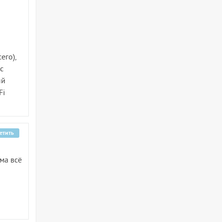
его),
 с
ый
Fi
етить
ма всё