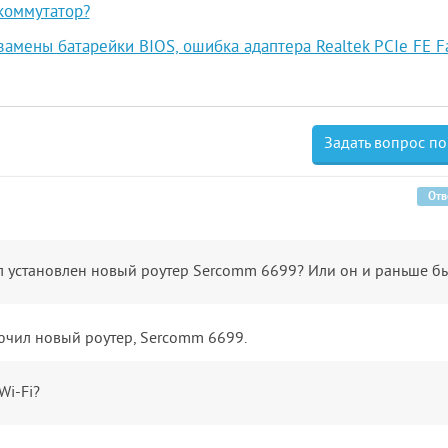
коммутатор?
замены батарейки BIOS, ошибка адаптера Realtek PCIe FE F
Задать вопрос по
Отв
л установлен новый роутер Sercomm 6699? Или он и раньше б
ючил новый роутер, Sercomm 6699.
Wi-Fi?