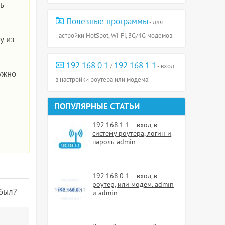
ть
Полезные программы
- для
настройки HotSpot, Wi-Fi, 3G/4G модемов.
у из
192.168.0.1
192.168.1.1
/
- вход
ужно
в настройки роутера или модема.
ПОПУЛЯРНЫЕ СТАТЬИ
192.168.1.1 – вход в
систему роутера, логин и
пароль admin
192.168.0.1 – вход в
роутер, или модем. admin
был?
и admin