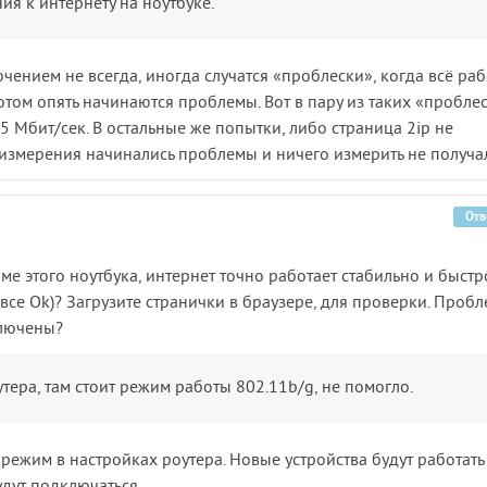
я к интернету на ноутбуке.
чением не всегда, иногда случатся «проблески», когда всё раб
потом опять начинаются проблемы. Вот в пару из таких «пробле
5 Мбит/сек. В остальные же попытки, либо страница 2ip не
 измерения начинались проблемы и ничего измерить не получа
Отв
оме этого ноутбука, интернет точно работает стабильно и быстр
 все Ok)? Загрузите странички в браузере, для проверки. Проб
ключены?
утера, там стоит режим работы 802.11b/g, не помогло.
 режим в настройках роутера. Новые устройства будут работать