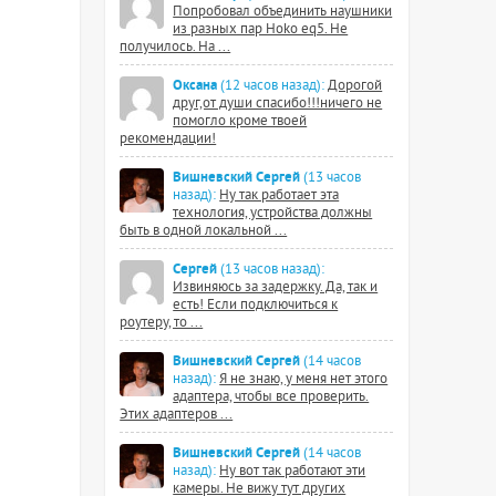
Попробовал объединить наушники
из разных пар Hoko eq5. Не
получилось. На ...
Оксана
(12 часов назад):
Дорогой
друг,от души спасибо!!!ничего не
помогло кроме твоей
рекомендации!
Вишневский Сергей
(13 часов
назад):
Ну так работает эта
технология, устройства должны
быть в одной локальной ...
Сергей
(13 часов назад):
Извиняюсь за задержку. Да, так и
есть! Если подключиться к
роутеру, то ...
Вишневский Сергей
(14 часов
назад):
Я не знаю, у меня нет этого
адаптера, чтобы все проверить.
Этих адаптеров ...
Вишневский Сергей
(14 часов
назад):
Ну вот так работают эти
камеры. Не вижу тут других