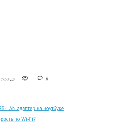
лександр
6
SB-LAN адаптер на ноутбуке
рость по Wi-Fi?