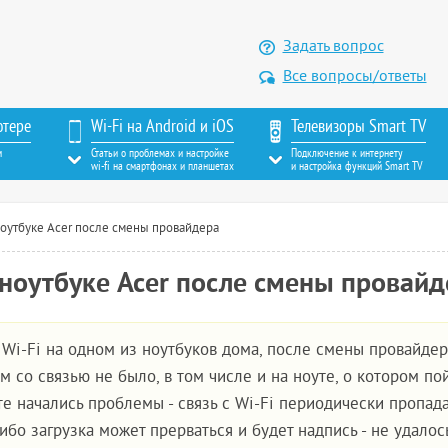
Задать вопрос
Все вопросы/ответы
ютере
Wi-Fi на Android и iOS
Телевизоры Smart TV
м
Статьи о проблемах и настройке
Подключение к интернету
wi-fi на смартфонах и планшетах
и настройка функций Smart TV
ноутбуке Acer после смены провайдера
 ноутбуке Acer после смены провайд
 Wi-Fi на одном из ноутбуков дома, после смены провайдер
 со связью не было, в том числе и на ноуте, о котором по
е начались проблемы - связь с Wi-Fi периодически пропада
ибо загрузка может прерваться и будет надпись - не удалос