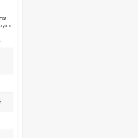
тся
туп к
.
S.