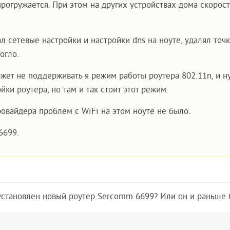
 прогружается. При этом на других устройствах дома скорос
 сетевые настройки и настройки dns на ноуте, удалял точк
огло.
ожет не поддерживать я режим работы роутера 802.11n, и н
йки роутера, но там и так стоит этот режим.
ровайдера проблем с WiFi на этом ноуте не было.
6699.
установлен новый роутер Sercomm 6699? Или он и раньше 