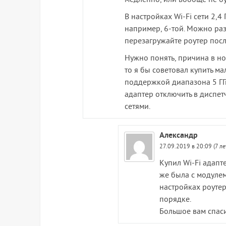
медленно, или вообще не бу
В настройках Wi-Fi сети 2,4
например, 6-той. Можно ра
перезагружайте роутер пос
Нужно понять, причина в ноу
то я бы советовал купить 
поддержкой диапазона 5 ГГ
адаптер отключить в диспетч
сетями.
Александр
27.09.2019 в 20:09 (7 ле
Купил Wi-Fi адапт
же была с модулем
настройках роутер
порядке.
Большое вам спас