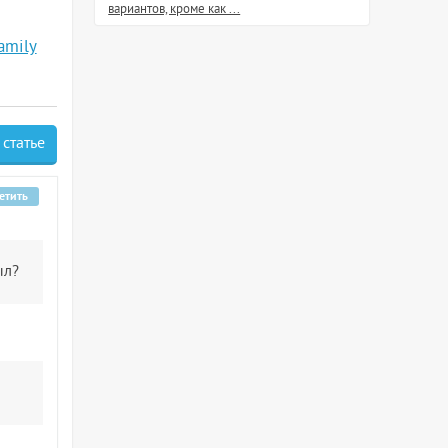
вариантов, кроме как ...
amily
 статье
етить
ыл?