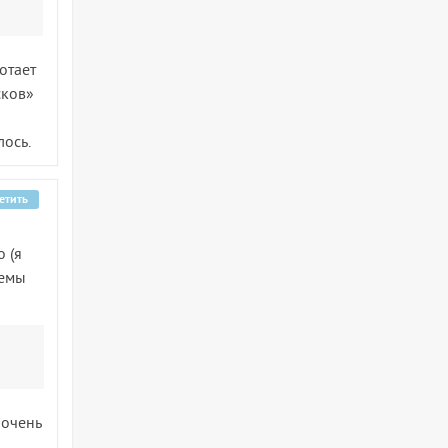
отает
сков»
лось.
етить
о (я
лемы
 очень