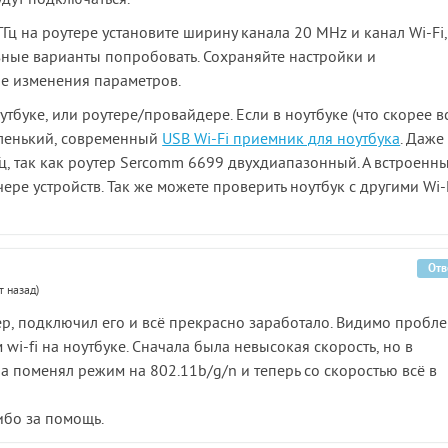
дут подключаться.
 ГГц на роутере установите ширину канала 20 MHz и канал Wi-Fi,
зные варианты попробовать. Сохраняйте настройки и
ле изменения параметров.
тбуке, или роутере/провайдере. Если в ноутбуке (что скорее вс
маленький, современный
USB Wi-Fi приемник для ноутбука
. Даже
ц, так как роутер Sercomm 6699 двухдиапазонный. А встроенн
ере устройств. Так же можете проверить ноутбук с другими Wi-
Отв
т назад)
ер, подключил его и всё прекрасно заработало. Видимо пробле
 wi-fi на ноутбуке. Сначала была невысокая скорость, но в
а поменял режим на 802.11b/g/n и теперь со скоростью всё в
ибо за помощь.