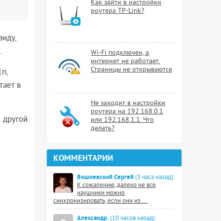
Как зайти в настройки
роутера TP-Link?
виду,
.
Wi-Fi подключен, а
интернет не работает.
Страницы не открываются
n,
тает в
Не заходит в настройки
роутера на 192.168.0.1
 другой
или 192.168.1.1. Что
делать?
КОММЕНТАРИИ
Вишневский Сергей
(3 часа назад):
К сожалению, далеко не все
наушники можно
синхронизировать, если они из ...
Александр.
(10 часов назад):