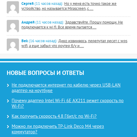
Сергей
(11 часов назад):
Но у меня есть точно такое же
устройство, но называется Mirascreen, с ...
Андрей
(11 часов назад):
Здравствуйте. Прошу помощи. Не
подключается к wi fi. Все время пытается ...
Bek
(16 часов назад):
Дико извиняюсь, перепутал ресет с wps
wifi, а еще забыл что роутер б/у и ...
НОВЫЕ ВОПРОСЫ И ОТВЕТЫ
Не подключается интернет по кабелю через USB-LAN
адаптер на ноутбуке
Почему адаптер Intel Wi-Fi 6E AX211 режет скорость по
Wi-Fi?
Как получить скорость 4.8 Гбит/с по Wi-Fi?
Можно ли подключить TP-Link Deco M4 через
коммутатор?