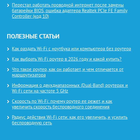
Перестал работать проводной интернет после замены
батарейки BIOS, ошибка адаптера Realtek PCIe FE Family
Controller (код 10)
ПОЛЕЗНЫЕ СТАТЬИ
Как раздать Wi-Fi с ноутбука или компьютера без роутера
Как выбрать Wi-Fi роутер в 2026 году и какой купить?
Что такое роутер, как он работает, и чем отличается от
маршрутизатора
Информация о двухдиапазонных (Dual-Band) роутерах и
Wi-Fi сети на частоте 5 GHz
Скорость по Wi-Fi: почему роутер ее режет, и как
увеличить скорость беспроводного соединения
Радиус действия Wi-Fi сети: как его увеличить, и усилить
беспроводную сеть