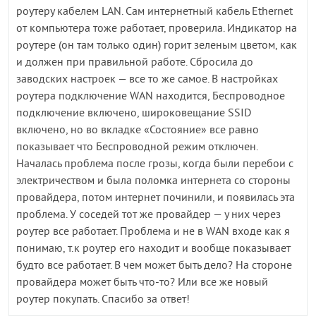
роутеру кабелем LAN. Сам интернетный кабель Ethernet
от компьютера тоже работает, проверила. Индикатор на
роутере (он там только один) горит зеленым цветом, как
и должен при правильной работе. Сбросила до
заводских настроек — все то же самое. В настройках
роутера подключение WAN находится, Беспроводное
подключение включено, широковещание SSID
включено, но во вкладке «Состояние» все равно
показывает что Беспроводной режим отключен.
Началась проблема после грозы, когда были перебои с
электричеством и была поломка интернета со стороны
провайдера, потом интернет починили, и появилась эта
проблема. У соседей тот же провайдер — у них через
роутер все работает. Проблема и не в WAN входе как я
понимаю, т.к роутер его находит и вообще показывает
будто все работает. В чем может быть дело? На стороне
провайдера может быть что-то? Или все же новый
роутер покупать. Спасибо за ответ!