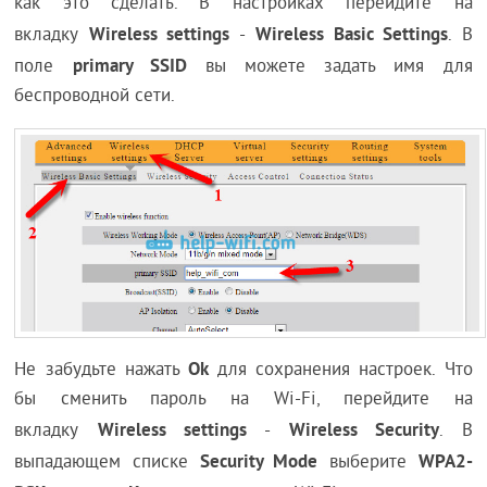
как это сделать. В настройках перейдите на
Wireless settings
Wireless Basic Settings
вкладку
-
. В
primary SSID
поле
вы можете задать имя для
беспроводной сети.
Ok
Не забудьте нажать
для сохранения настроек. Что
бы сменить пароль на Wi-Fi, перейдите на
Wireless settings
Wireless Security
вкладку
-
. В
Security Mode
WPA2-
выпадающем списке
выберите