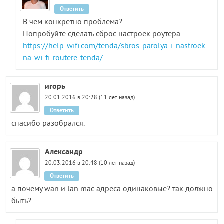
Ответить
В чем конкретно проблема?
Попробуйте сделать сброс настроек роутера
https://help-wifi.com/tenda/sbros-parolya-i-nastroek-
na-wi-fi-routere-tenda/
игорь
20.01.2016 в 20:28 (11 лет назад)
Ответить
спасибо разобрался.
Александр
20.03.2016 в 20:48 (10 лет назад)
Ответить
а почему wan и lan mac адреса одинаковые? так должно
быть?