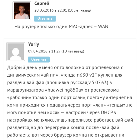
Сергей
20.03.2016 в 22:01 (10 лет назад)
Ответить
На роутере только один MAC-адрес – WAN.
Yuriy
09.04.2016 в 11:27 (10 лет назад)
Ответить
Добрый день. у меня опто волокно от ростелекома с
динамическим «ай пи» ,»тенда n630 v2″ куплен для
раздачи вай фая (прошивка русская,v.5.07.63). у
маршрутизатора «huawei hg850a» от ростелекома
«рабочий» только один порт «лан»,поэтому интернет на
комп приходится подавать через порт «лан» «тенды»,не
могу понять в чем косяк — настроен через DHCP.в
настройках менялись лишь пароли,все работает, вай фай
раздается,но до перегрузки компа,после -вай фай
работает,а вот через браузер компа не открывает ни