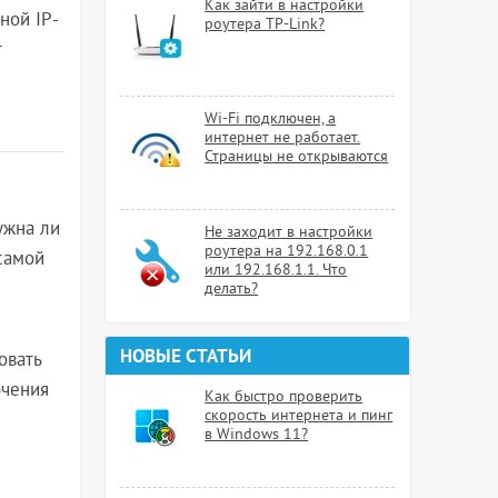
Как зайти в настройки
ной IP-
роутера TP-Link?
т
Wi-Fi подключен, а
интернет не работает.
Страницы не открываются
ужна ли
Не заходит в настройки
роутера на 192.168.0.1
 самой
или 192.168.1.1. Что
делать?
НОВЫЕ СТАТЬИ
овать
ючения
Как быстро проверить
скорость интернета и пинг
в Windows 11?