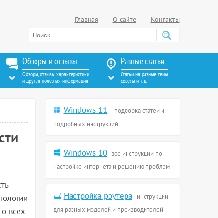
Главная
О сайте
Контакты
Обзоры и отзывы
Разные статьи
Обзоры, отзывы, характеристики
Статьи на разные темы
и другая полезная информация
советы и т. д.
Windows 11
— подборка статей и
подробных инструкций
сти
Windows 10
- все инструкции по
настройке интернета и решению проблем
сть
Настройка роутера
- инструкции
нологии
для разных моделей и производителей
 о всех