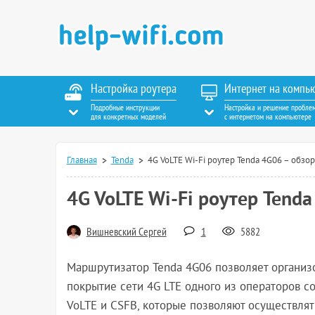
Настройка роутера
Интернет на компь
Подробные инструкции
Настройка и решение пробле
для конкретных моделей
с интернетом на компьютере
Главная
Tenda
4G VoLTE Wi-Fi роутер Tenda 4G06 – обзор,
4G VoLTE Wi-Fi роутер Tenda
Вишневский Сергей
1
5882
Маршрутизатор Tenda 4G06 позволяет организов
покрытие сети 4G LTE одного из операторов с
VoLTE и CSFB, которые позволяют осуществлять