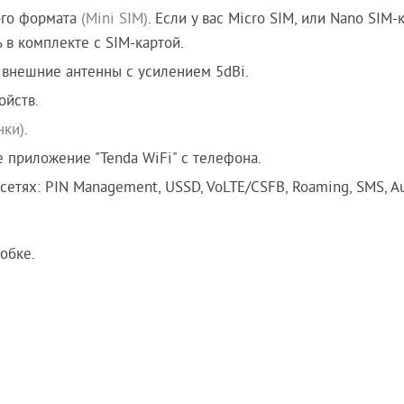
ого формата
(Mini SIM)
. Если у вас Micro SIM, или Nano SIM-к
 в комплекте с SIM-картой.
 внешние антенны с усилением 5dBi.
ойств.
нки)
.
 приложение "Tenda WiFi" с телефона.
тях: PIN Management, USSD, VoLTE/CSFB, Roaming, SMS, A
обке.