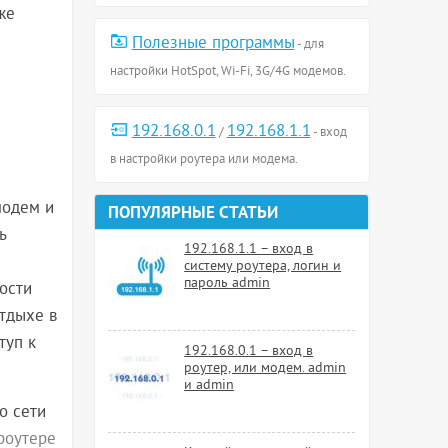
же
Полезные программы
- для
настройки HotSpot, Wi-Fi, 3G/4G модемов.
192.168.0.1
192.168.1.1
/
- вход
в настройки роутера или модема.
модем и
ПОПУЛЯРНЫЕ СТАТЬИ
ь
192.168.1.1 – вход в
систему роутера, логин и
пароль admin
ости
отдыхе в
туп к
192.168.0.1 – вход в
роутер, или модем. admin
и admin
о сети
 роутере