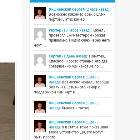
Вишневский Сергей
(2 часа назад):
Возможно какой-то брак с LAN-
портом у этих камер.
Рихтер
(19 часов назад):
Кабель
проверял LAN-тестером - обжат
правильно. Подключаю через него
ноут ...
Сергей
(1 день назад):
Понятно,
Спасибо! Просто странно, что два
совершенно одинаковые по ...
Вишневский Сергей
(1 день
назад):
Возможно модель вообще
без Wi-Fi. Есть много камер с
поддержкой сим карт в ...
Вишневский Сергей
(1 день
назад):
Бывает и такое)
Вишневский Сергей
(1 день
назад):
Я в статье тоже показывал
такое устройство. Да, это могут
быть просто ...