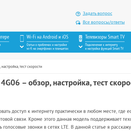
Задать вопрос
Все вопросы/ответы
ютере
Wi-Fi на Android и iOS
Телевизоры Smart TV
м
Статьи о проблемах и настройке
Подключение к интернету
wi-fi на смартфонах и планшетах
и настройка функций Smart TV
 настройка, тест скорости
 4G06 – обзор, настройка, тест скоро
ать доступ к интернету практически в любом месте, где е
отовой связи. Кроме этого данная модель поддерживает тех
 голосовые звонки в сетях LTE. В данной статье я расскажу