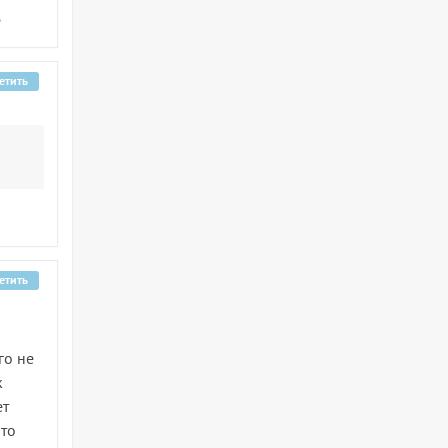
?
етить
етить
го не
к
ет
 то