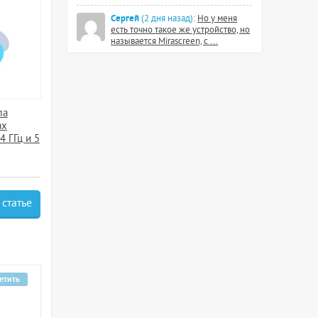
Сергей
(2 дня назад):
Но у меня
есть точно такое же устройство, но
называется Mirascreen, с ...
ла
ах
4 ГГц и 5
 статье
етить