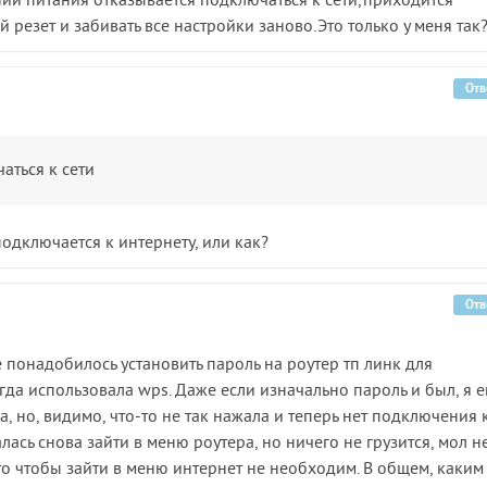
ении питания отказывается подключаться к сети,приходится
резет и забивать все настройки заново.Это только у меня так
Отв
аться к сети
подключается к интернету, или как?
Отв
е понадобилось установить пароль на роутер тп линк для
гда использовала wps. Даже если изначально пароль и был, я е
а, но, видимо, что-то не так нажала и теперь нет подключения 
алась снова зайти в меню роутера, но ничего не грузится, мол н
что чтобы зайти в меню интернет не необходим. В общем, каким