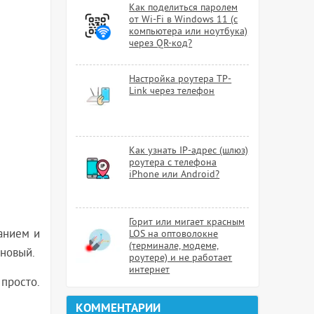
Как поделиться паролем
от Wi-Fi в Windows 11 (с
компьютера или ноутбука)
через QR-код?
Настройка роутера TP-
Link через телефон
Как узнать IP-адрес (шлюз)
роутера с телефона
iPhone или Android?
Горит или мигает красным
анием и
LOS на оптоволокне
(терминале, модеме,
 новый.
роутере) и не работает
интернет
просто.
КОММЕНТАРИИ