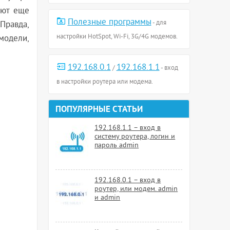
ают еще
Полезные программы
- для
Правда,
настройки HotSpot, Wi-Fi, 3G/4G модемов.
модели,
192.168.0.1
192.168.1.1
/
- вход
в настройки роутера или модема.
ПОПУЛЯРНЫЕ СТАТЬИ
192.168.1.1 – вход в
систему роутера, логин и
пароль admin
192.168.0.1 – вход в
роутер, или модем. admin
и admin