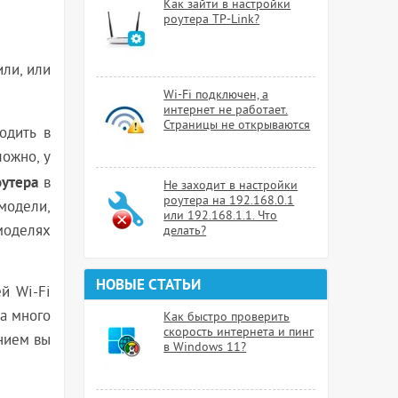
Как зайти в настройки
роутера TP-Link?
или, или
Wi-Fi подключен, а
интернет не работает.
Страницы не открываются
ходить в
ложно, у
оутера
в
Не заходит в настройки
роутера на 192.168.0.1
модели,
или 192.168.1.1. Что
моделях
делать?
НОВЫЕ СТАТЬИ
й Wi-Fi
ма много
Как быстро проверить
скорость интернета и пинг
анием вы
в Windows 11?