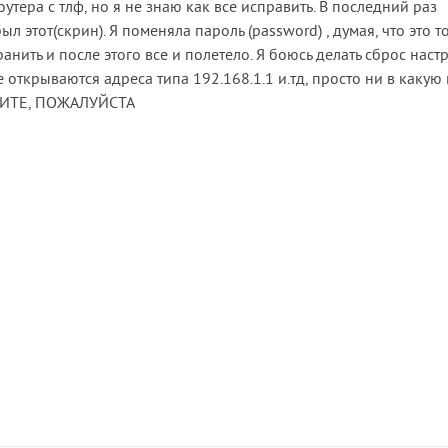
оутера с тлф, но я не знаю как все исправить. В последний раз
ыл этот(скрин). Я поменяла пароль (password) , думая, что это т
анить и после этого все и полетело. Я боюсь делать сброс наст
е открываются адреса типа 192.168.1.1 и.тд, просто ни в какую 
ОГИТЕ, ПОЖАЛУЙСТА