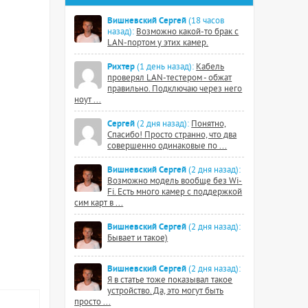
Вишневский Сергей
(18 часов
назад):
Возможно какой-то брак с
LAN-портом у этих камер.
Рихтер
(1 день назад):
Кабель
проверял LAN-тестером - обжат
правильно. Подключаю через него
ноут ...
Сергей
(2 дня назад):
Понятно,
Спасибо! Просто странно, что два
совершенно одинаковые по ...
Вишневский Сергей
(2 дня назад):
Возможно модель вообще без Wi-
Fi. Есть много камер с поддержкой
сим карт в ...
Вишневский Сергей
(2 дня назад):
Бывает и такое)
Вишневский Сергей
(2 дня назад):
Я в статье тоже показывал такое
устройство. Да, это могут быть
просто ...