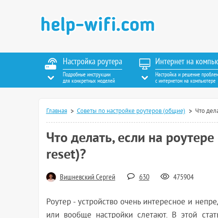
Настройка роутера
Интернет на компь
Подробные инструкции
Настройка и решение пробле
для конкретных моделей
с интернетом на компьютере
Главная
Советы по настройке роутеров (общие)
Что дела
Что делать, если на роутер
reset)?
Вишневский Сергей
630
475904
Роутер - устройство очень интересное и непре
или вообще настройки слетают. В этой стат