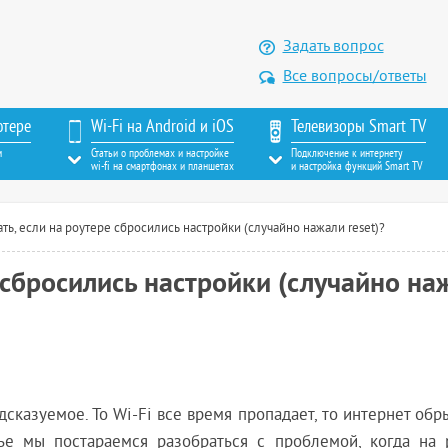
Задать вопрос
Все вопросы/ответы
ютере
Wi-Fi на Android и iOS
Телевизоры Smart TV
м
Статьи о проблемах и настройке
Подключение к интернету
wi-fi на смартфонах и планшетах
и настройка функций Smart TV
ть, если на роутере сбросились настройки (случайно нажали reset)?
е сбросились настройки (случайно на
дсказуемое. То Wi-Fi все время пропадает, то интернет обр
ье мы постараемся разобраться с проблемой, когда на 