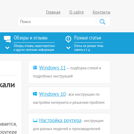
Главная
О сайте
Контакты
Обзоры и отзывы
Разные статьи
Обзоры, отзывы, характеристики
Статьи на разные темы
и другая полезная информация
советы и т. д.
Windows 11
— подборка статей и
подробных инструкций
жали
Windows 10
- все инструкции по
настройке интернета и решению проблем
Настройка роутера
- инструкции
ывается,
для разных моделей и производителей
роутере