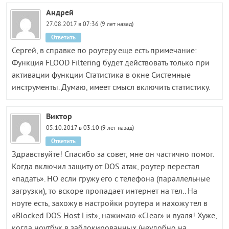
Андрей
27.08.2017 в 07:36 (9 лет назад)
Ответить
Сергей, в справке по роутеру еще есть примечание:
Функция FLOOD Filtering будет действовать только при
активации функции Статистика в окне Системные
инструменты. Думаю, имеет смысл включить статистику.
Виктор
05.10.2017 в 03:10 (9 лет назад)
Ответить
Здравствуйте! Спасибо за совет, мне он частично помог.
Когда включил защиту от DOS атак, роутер перестал
«падать». НО если гружу его с телефона (параллельные
загрузки), то вскоре пропадает интернет на тел.. На
ноуте есть, захожу в настройки роутера и нахожу тел в
«Blocked DOS Host List», нажимаю «Clear» и вуаля! Хуже,
когда ноутбук в заблокированных (неудобно на