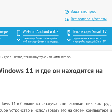
Задать вопрос
Все вопросы/ответы
ютере
Wi-Fi на Android и iOS
Телевизоры Smart TV
м
Статьи о проблемах и настройке
Подключение к интернету
wi-fi на смартфонах и планшетах
и настройка функций Smart TV
1 и где он находится на ноутбуке или компьютере?
Windows 11 и где он находится на
ndows 11 в большинстве случаев не вызывает никаких труд
бое устройство и использовать его на своем компьютере 