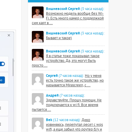
Вишневский Сергей
(3 часа назад):
Возможно модель вообще без Wi-
Fi. Есть много камер с поддержкой
сим карт в ...
Вишневский Сергей
(3 часа назад):
Бывает и такое)
Вишневский Сергей
(3 часа назад):
Я в статье тоже показывал такое
устройство. Да, это могут быть
просто ...
Сергей
(7 часов назад):
Но у меня
есть точно такое же устройство, но
называется Mirascreen, с ...
Андрей
(7 часов назад):
Здравствуйте. Прошу помощи. Не
подключается к wi fi. Все время
пытается ...
Bek
(12 часов назад):
Дико
извиняюсь, перепутал ресет с wps
wifi, а еще забыл что роутер б/у и