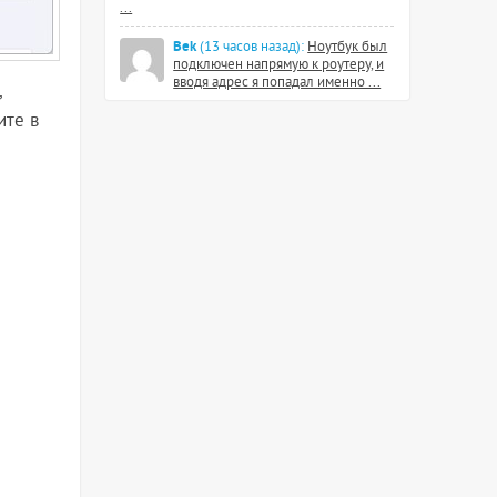
...
Bek
(13 часов назад):
Ноутбук был
подключен напрямую к роутеру, и
вводя адрес я попадал именно ...
,
ите в