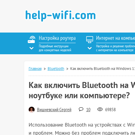
Настройка роутера
Интернет на компь
Подробные инструкции
Настройка и решение пробле
для конкретных моделей
с интернетом на компьютере
Главная
Bluetooth
Как включить Bluetooth на Windows 1
Как включить Bluetooth на 
ноутбуке или компьютере?
Вишневский Сергей
10
69858
Использование Bluetooth на устройствах с Wi
и проблем. Можно без проблем подключить лю