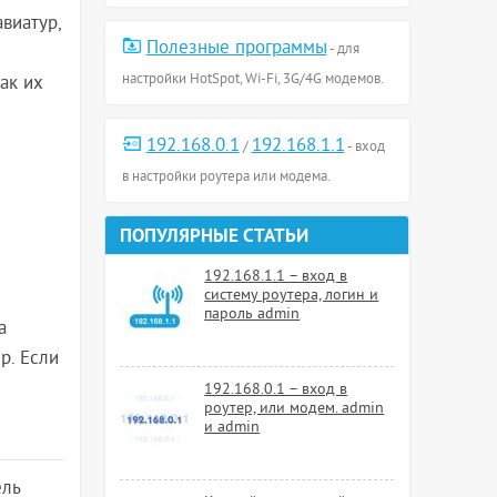
виатур,
Полезные программы
- для
настройки HotSpot, Wi-Fi, 3G/4G модемов.
ак их
192.168.0.1
192.168.1.1
/
- вход
в настройки роутера или модема.
ПОПУЛЯРНЫЕ СТАТЬИ
192.168.1.1 – вход в
систему роутера, логин и
пароль admin
а
р. Если
192.168.0.1 – вход в
роутер, или модем. admin
и admin
ель