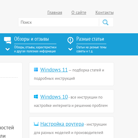
Главная
О сайте
Контакты
Обзоры и отзывы
Разные статьи
Обзоры, отзывы, характеристики
Статьи на разные темы
и другая полезная информация
советы и т. д.
Windows 11
— подборка статей и
подробных инструкций
Windows 10
- все инструкции по
настройке интернета и решению проблем
Настройка роутера
- инструкции
ностей
для разных моделей и производителей
или