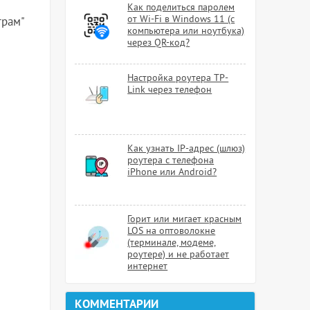
Как поделиться паролем
от Wi-Fi в Windows 11 (с
трам"
компьютера или ноутбука)
через QR-код?
Настройка роутера TP-
Link через телефон
Как узнать IP-адрес (шлюз)
роутера с телефона
iPhone или Android?
Горит или мигает красным
LOS на оптоволокне
(терминале, модеме,
роутере) и не работает
интернет
КОММЕНТАРИИ