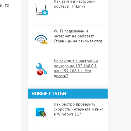
Как зайти в настройки
, то
роутера TP-Link?
Wi-Fi подключен, а
интернет не работает.
Страницы не открываются
Не заходит в настройки
роутера на 192.168.0.1
или 192.168.1.1. Что
делать?
НОВЫЕ СТАТЬИ
Как быстро проверить
скорость интернета и пинг
в Windows 11?