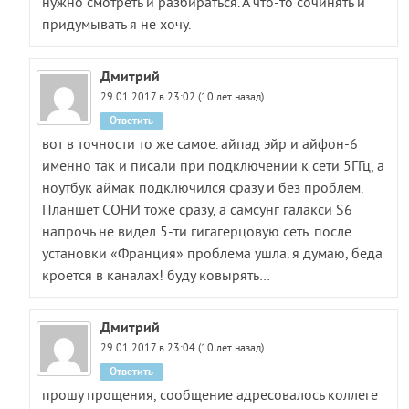
нужно смотреть и разбираться. А что-то сочинять и
придумывать я не хочу.
Дмитрий
29.01.2017 в 23:02 (10 лет назад)
Ответить
вот в точности то же самое. айпад эйр и айфон-6
именно так и писали при подключении к сети 5ГГц, а
ноутбук аймак подключился сразу и без проблем.
Планшет СОНИ тоже сразу, а самсунг галакси S6
напрочь не видел 5-ти гигагерцовую сеть. после
установки «Франция» проблема ушла. я думаю, беда
кроется в каналах! буду ковырять…
Дмитрий
29.01.2017 в 23:04 (10 лет назад)
Ответить
прошу прощения, сообщение адресовалось коллеге