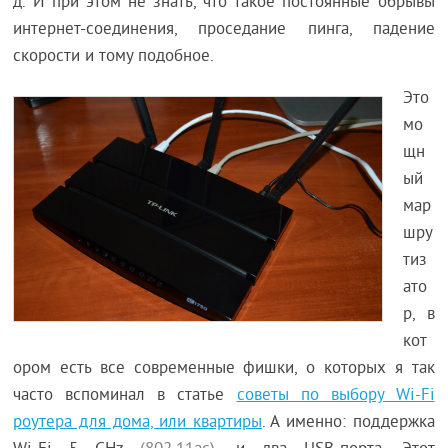
д. И при этом не знать, что такое постоянные обрывы
интернет-соединения, проседание пинга, падение
скорости и тому подобное.
Это
мо
щн
ый
мар
шру
тиз
ато
р, в
кот
ором есть все современные фишки, о которых я так
часто вспоминал в статье
советы по выбору Wi-Fi
роутера для дома, или квартиры
. А именно: поддержка