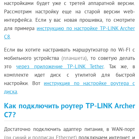
настройками будет уже с третей аппаратной версии.
Рассмотрим настройку еще на старой версии web-
интерфейса. Если у вас новая прошивка, то смотрите
для примера
инструкцию по настройке TP-LINK Archer
C8
.
Если вы хотите настраивать маршрутизатор по Wi-FI с
мобильного устройства
(планшета)
, то советую делать
это
через приложение TP-LINK Tether
. Так же, в
комплекте идет диск с утилитой для быстрой
настройки. Вот
инструкция по настройке роутера с
диска
.
Как подключить роутер TP-LINK Archer
C7?
Достаточно подключить адаптер питания, в WAN-порт
(он синий и подписан Ethernet)
подключаем интернет, и