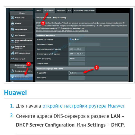
Huawei
Для начала
откройте настройки роутера Huawei
.
LAN
Смените адреса DNS-серверов в разделе
–
DHCP Server Configuration
Settings
DHCP
. Или
–
.