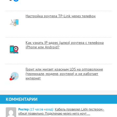
Настройка роутера TP-Link через телефон
Как узнать IP-адрес (шлюз) роутера с телефона
iPhone или Android?
Горит или мигает красным LOS на оптоволокне
(терминале, модеме, роутере) и не работает
интернет
КОММЕНТАРИИ
Рихтер
(15 часов назад):
Кабель проверял LAN-тестером -
обжат правильно. Подключаю через него ноут ...