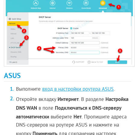
ASUS
Выполните
вход в настройки роутера ASUS
.
Интернет
Настройка
Откройте вкладку
. В разделе
DNS WAN
Подключаться к DNS-серверу
в поле
автоматически
Нет
выберите
. Пропишите адреса
DNS-серверов на роутере ASUS и нажмите на
Применить
кнопку
для сохранения настроек.