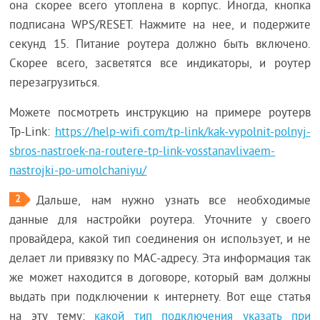
она скорее всего утоплена в корпус. Иногда, кнопка
подписана WPS/RESET. Нажмите на нее, и подержите
секунд 15. Питание роутера должно быть включено.
Скорее всего, засветятся все индикаторы, и роутер
перезагрузиться.
Можете посмотреть инструкцию на примере роутерв
Tp-Link:
https://help-wifi.com/tp-link/kak-vypolnit-polnyj-
sbros-nastroek-na-routere-tp-link-vosstanavlivaem-
nastrojki-po-umolchaniyu/
2
Дальше, нам нужно узнать все необходимые
данные для настройки роутера. Уточните у своего
провайдера, какой тип соединения он использует, и не
делает ли привязку по MAC-адресу. Эта информация так
же может находится в договоре, который вам должны
выдать при подключении к интернету. Вот еще статья
на эту тему:
какой тип подключения указать при