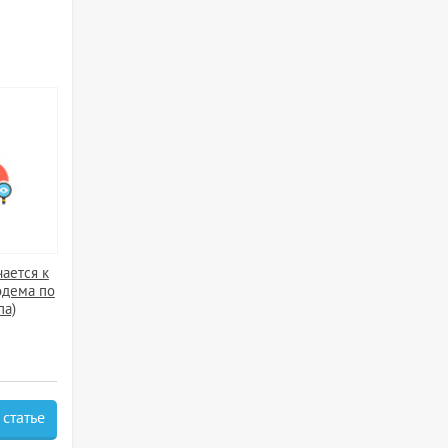
ается к
одема по
па)
 статье