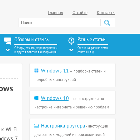
Главная
О сайте
Контакты
Обзоры и отзывы
Разные статьи
Обзоры, отзывы, характеристики
Статьи на разные темы
и другая полезная информация
советы и т. д.
Windows 11
— подборка статей и
подробных инструкций
dows
Windows 10
- все инструкции по
настройке интернета и решению проблем
Настройка роутера
- инструкции
 к Wi-Fi
для разных моделей и производителей
ndows 7