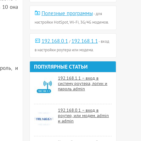
 10 она
Полезные программы
- для
настройки HotSpot, Wi-Fi, 3G/4G модемов.
192.168.0.1
192.168.1.1
/
- вход
в настройки роутера или модема.
ПОПУЛЯРНЫЕ СТАТЬИ
роль, и
192.168.1.1 – вход в
систему роутера, логин и
пароль admin
192.168.0.1 – вход в
роутер, или модем. admin
и admin