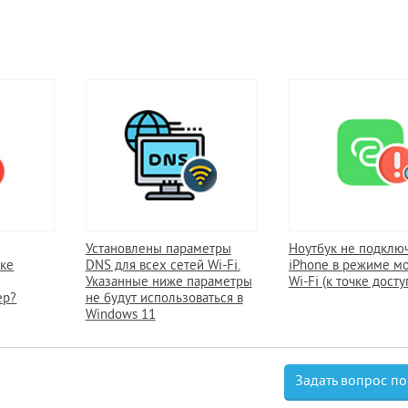
Установлены параметры
Ноутбук не подключ
уке
DNS для всех сетей Wi-Fi.
iPhone в режиме м
Указанные ниже параметры
Wi-Fi (к точке досту
ер?
не будут использоваться в
Windows 11
Задать вопрос по