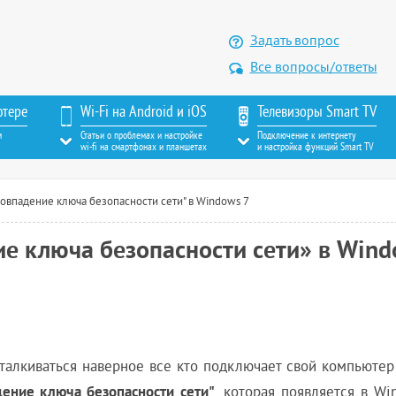
Задать вопрос
Все вопросы/ответы
ютере
Wi-Fi на Android и iOS
Телевизоры Smart TV
м
Статьи о проблемах и настройке
Подключение к интернету
wi-fi на смартфонах и планшетах
и настройка функций Smart TV
совпадение ключа безопасности сети" в Windows 7
ие ключа безопасности сети» в Win
сталкиваться наверное все кто подключает свой компьютер
ение ключа безопасности сети"
, которая появляется в Wi