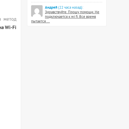
Андрей
(22 часа назад):
Здравствуйте. Прошу помощи. Не
подключается к wi fi. Все время
н метод
пытается ...
на Wi-Fi