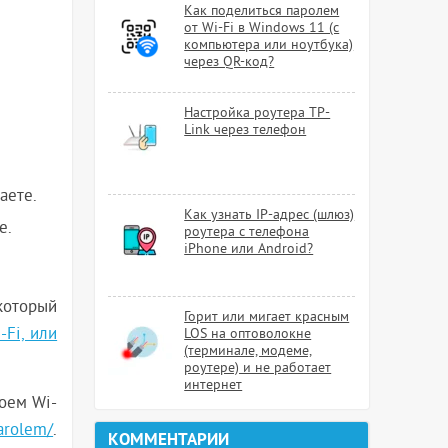
Как поделиться паролем
от Wi-Fi в Windows 11 (с
компьютера или ноутбука)
через QR-код?
Настройка роутера TP-
Link через телефон
аете.
Как узнать IP-адрес (шлюз)
е.
роутера с телефона
iPhone или Android?
который
Горит или мигает красным
-Fi, или
LOS на оптоволокне
(терминале, модеме,
роутере) и не работает
интернет
воем Wi-
parolem/
.
КОММЕНТАРИИ