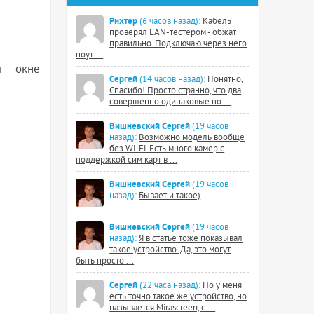
Рихтер
(6 часов назад):
Кабель
проверял LAN-тестером - обжат
правильно. Подключаю через него
ноут ...
м окне
Сергей
(14 часов назад):
Понятно,
Спасибо! Просто странно, что два
совершенно одинаковые по ...
Вишневский Сергей
(19 часов
назад):
Возможно модель вообще
без Wi-Fi. Есть много камер с
поддержкой сим карт в ...
Вишневский Сергей
(19 часов
назад):
Бывает и такое)
Вишневский Сергей
(19 часов
назад):
Я в статье тоже показывал
такое устройство. Да, это могут
быть просто ...
Сергей
(22 часа назад):
Но у меня
есть точно такое же устройство, но
называется Mirascreen, с ...