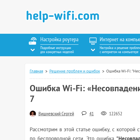
Настройка роутера
Интернет на компь
Подробные инструкции
Настройка и решение пробле
для конкретных моделей
с интернетом на компьютере
Главная
Решение проблем и ошибок
Ошибка Wi-Fi: "Не
Ошибка Wi-Fi: «Несовпаден
7
Вишневский Сергей
41
122652
Рассмотрим в этой статье ошибку, с которой 
"Несовпад
по беспроводной сети. Это ошибка