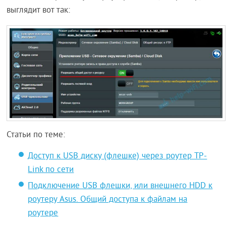
выглядит вот так:
Статьи по теме:
Доступ к USB диску (флешке) через роутер TP-
Link по сети
Подключение USB флешки, или внешнего HDD к
роутеру Asus. Общий доступа к файлам на
роутере