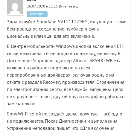
26.07.2020 в 11:15 (6 лет назад)
Ответить
Здравствуйте. Sony Vaio SVT1111Z9RS, отсутствуют: само
беспроводное соединение, тумблер и функ
циональные клавиши для его включение.
В Центре мобильности Windows кнопка включения БП
связи неактивна, т.е. не поддаётся ни вклу, ни выклу. В
Диспетчере Устройств адаптер Atheros AR9485WB-EG
включен и работает нормально на всех
перепробованных драйверах, включая родные из
отката с раздела Recovery производителя. Ограничения
по электропитанию сняты, все Службы запущены. Дело
не в роутере — телик, другой ноут и смартфон работают
замечательно.
Sony Wi-Fi сетей не создаёт, делал вручную — всё одно
не подключается. После Диагностики и выполнения
Устранения неполадок пишет, что «Для включения