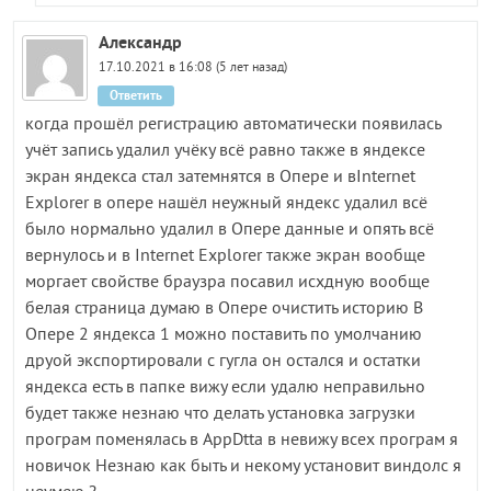
Александр
17.10.2021 в 16:08 (5 лет назад)
Ответить
когда прошёл регистрацию автоматически появилась
учёт запись удалил учёку всё равно также в яндексе
экран яндекса стал затемнятся в Опере и вInternet
Explorer в опере нашёл неужный яндекс удалил всё
было нормально удалил в Опере данные и опять всё
вернулось и в Internet Explorer также экран вообще
моргает свойстве браузра посавил исхдную вообще
белая страница думаю в Опере очистить историю В
Опере 2 яндекса 1 можно поставить по умолчанию
друой экспортировали с гугла он остался и остатки
яндекса есть в папке вижу если удалю неправильно
будет также незнаю что делать установка загрузки
програм поменялась в AppDtta в невижу всех програм я
новичок Незнаю как быть и некому установит виндолс я