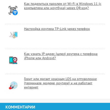
Как поделиться паролем от Wi-Fi в Windows 11 (с
компьютера или ноутбука) через QR-код?
Настройка роутера TP-Link через телефон
Как узнать IP-адрес (шлюз) роутера с телефона
iPhone или Android?
Горит или мигает красным LOS на оптоволокне
(терминале, модеме, роутере) и не работает
интернет
КОММЕНТАРИИ