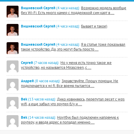
Вишневский Сергей
(4 часа назад):
Возможно модель вообще
без Wi-Fi. Есть много камер с поддержкой сим карт в ...
Вишневский Сергей
(4 часа назад):
Бывает и такое)
Вишневский Сергей
(4 часа назад):
Я в статье тоже показывал
такое устройство. Да, это могут быть просто ...
Сергей
(7 часов назад):
Но у меня есть точно такое же
устройство, но называется Mirascreen, с ...
Андрей
(8 часов назад):
Здравствуйте. Прошу помощи. Не
подключается к wi fi. Все время пытается ...
Bek
(13 часов назад):
Дико извиняюсь, перепутал ресет с wps
wifi, а еще забыл что роутер б/у и ...
Bek
(14 часов назад):
Ноутбук был подключен напрямую к
роутеру, и вводя адрес я попадал именно ...