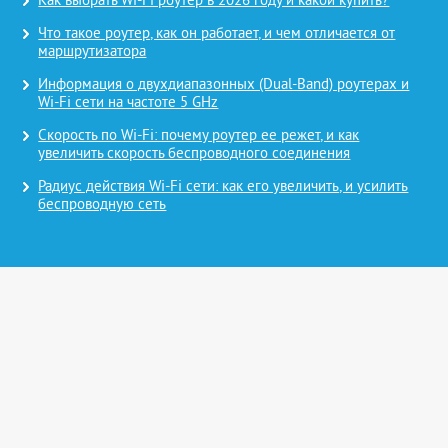
Как выбрать Wi-Fi роутер в 2026 году и какой купить?
Что такое роутер, как он работает, и чем отличается от
маршрутизатора
Информация о двухдиапазонных (Dual-Band) роутерах и
Wi-Fi сети на частоте 5 GHz
Скорость по Wi-Fi: почему роутер ее режет, и как
увеличить скорость беспроводного соединения
Радиус действия Wi-Fi сети: как его увеличить, и усилить
беспроводную сеть