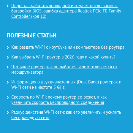
Перестал работать проводной интернет после замены
батарейки BIOS, ошибка адаптера Realtek PCIe FE Family
Controller (код 10)
ПОЛЕЗНЫЕ СТАТЬИ
Как раздать Wi-Fi с ноутбука или компьютера без роутера
Как выбрать Wi-Fi роутер в 2026 году и какой купить?
Что такое роутер, как он работает, и чем отличается от
маршрутизатора
Информация о двухдиапазонных (Dual-Band) роутерах и
Wi-Fi сети на частоте 5 GHz
Скорость по Wi-Fi: почему роутер ее режет, и как
увеличить скорость беспроводного соединения
Радиус действия Wi-Fi сети: как его увеличить, и усилить
беспроводную сеть