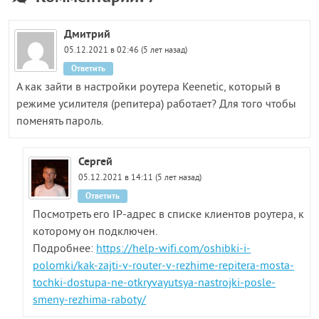
Дмитрий
05.12.2021 в 02:46 (5 лет назад)
Ответить
А как зайти в настройки роутера Keenetic, который в
режиме усилителя (репитера) работает? Для того чтобы
поменять пароль.
Сергей
05.12.2021 в 14:11 (5 лет назад)
Ответить
Посмотреть его IP-адрес в списке клиентов роутера, к
которому он подключен.
Подробнее:
https://help-wifi.com/oshibki-i-
polomki/kak-zajti-v-router-v-rezhime-repitera-mosta-
tochki-dostupa-ne-otkryvayutsya-nastrojki-posle-
smeny-rezhima-raboty/