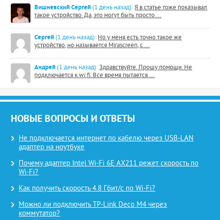
Вишневский Сергей
(1 день назад):
Я в статье тоже показывал
такое устройство. Да, это могут быть просто ...
Сергей
(1 день назад):
Но у меня есть точно такое же
устройство, но называется Mirascreen, с ...
Андрей
(1 день назад):
Здравствуйте. Прошу помощи. Не
подключается к wi fi. Все время пытается ...
НОВЫЕ ВОПРОСЫ И ОТВЕТЫ
Не подключается интернет по кабелю через USB-LAN
адаптер на ноутбуке
Почему адаптер Intel Wi-Fi 6E AX211 режет скорость по
Wi-Fi?
Как получить скорость 4.8 Гбит/с по Wi-Fi?
Можно ли подключить TP-Link Deco M4 через
коммутатор?