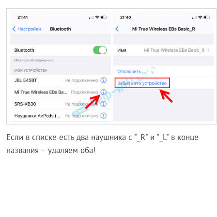
Если в списке есть два наушника с "_R" и "_L" в конце
названия – удаляем оба!