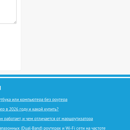
И
оутбука или компьютера без роутера
ер в 2026 году и какой купить?
 он работает, и чем отличается от маршрутизатора
азонных (Dual-Band) роутерах и Wi-Fi сети на частоте