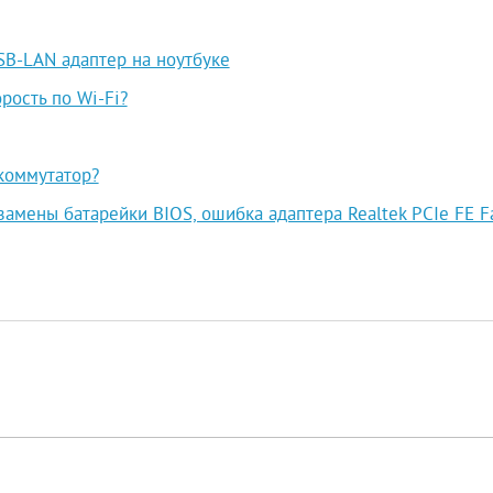
SB-LAN адаптер на ноутбуке
рость по Wi-Fi?
коммутатор?
замены батарейки BIOS, ошибка адаптера Realtek PCIe FE F