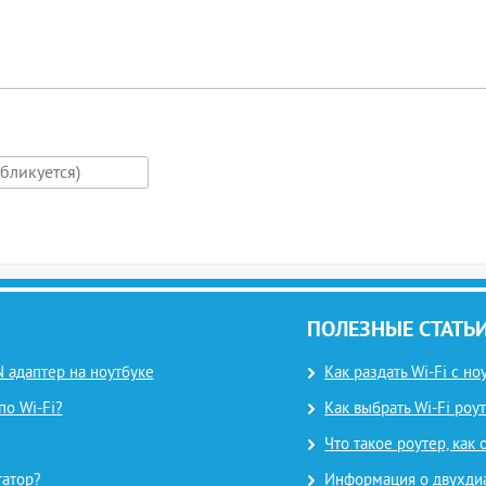
ПОЛЕЗНЫЕ СТАТЬ
 адаптер на ноутбуке
Как раздать Wi-Fi с н
по Wi-Fi?
Как выбрать Wi-Fi роут
Что такое роутер, как
татор?
Информация о двухдиап