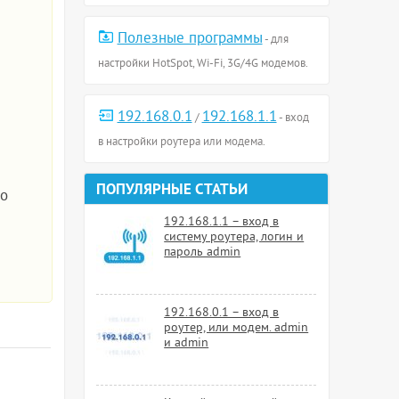
Полезные программы
- для
настройки HotSpot, Wi-Fi, 3G/4G модемов.
192.168.0.1
192.168.1.1
/
- вход
в настройки роутера или модема.
ПОПУЛЯРНЫЕ СТАТЬИ
но
192.168.1.1 – вход в
систему роутера, логин и
пароль admin
192.168.0.1 – вход в
роутер, или модем. admin
и admin