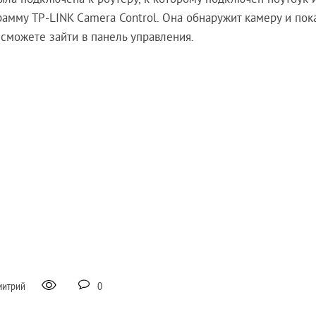
была подключена к роутеру, к которому подключен ноутбук 
рамму TP-LINK Camera Control. Она обнаружит камеру и пок
 сможете зайти в панель управления.
митрий
0