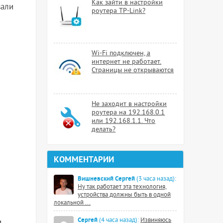
Как зайти в настройки
али
роутера TP-Link?
Wi-Fi подключен, а
интернет не работает.
Страницы не открываются
Не заходит в настройки
роутера на 192.168.0.1
или 192.168.1.1. Что
делать?
КОММЕНТАРИИ
Вишневский Сергей
(3 часа назад):
Ну так работает эта технология,
устройства должны быть в одной
локальной ...
Сергей
(4 часа назад):
Извиняюсь