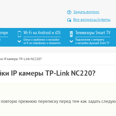
Задать вопрос
Все вопросы/ответы
ютере
Wi-Fi на Android и iOS
Телевизоры Smart TV
м
Статьи о проблемах и настройке
Подключение к интернету
wi-fi на смартфонах и планшетах
и настройка функций Smart TV
ки IP камеры TP-Link NC220?
йки IP камеры TP-Link NC220?
с повторю прежнюю переписку перед тем как задать следу