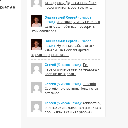
и
за задержку. Да, так и есть! Если
ажет ее
подключиться к роутеру, то ...
Вишневский Сергей
(5 часов
назад):
Я не знаю, у меня нет этого
адаптера, чтобы все проверить.
Этих адаптеров ...
Вишневский Сергей
(5 часов
назад):
Ну вот так работают эти
камеры. Не вижу тут других
вариантов, кроме как ...
Сергей
(5 часов назад):
Т.е.
переключить режим на Андроид -
вообще не вариант.
Сергей
(5 часов назад):
Спасибо
Сергей, что ответили. Появляется
вот такое
Сергей
(5 часов назад):
Аппаратно,
они все одинаковые, вся разница в
прошивках. Если нет рабочей ...