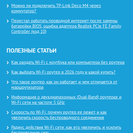
Можно ли подключить TP-Link Deco M4 через
коммутатор?
Перестал работать проводной интернет после замены
батарейки BIOS, ошибка адаптера Realtek PCIe FE Family
Controller (код 10)
ПОЛЕЗНЫЕ СТАТЬИ
Как раздать Wi-Fi с ноутбука или компьютера без роутера
Как выбрать Wi-Fi роутер в 2026 году и какой купить?
Что такое роутер, как он работает, и чем отличается от
маршрутизатора
Информация о двухдиапазонных (Dual-Band) роутерах и
Wi-Fi сети на частоте 5 GHz
Скорость по Wi-Fi: почему роутер ее режет, и как
увеличить скорость беспроводного соединения
Радиус действия Wi-Fi сети: как его увеличить, и усилить