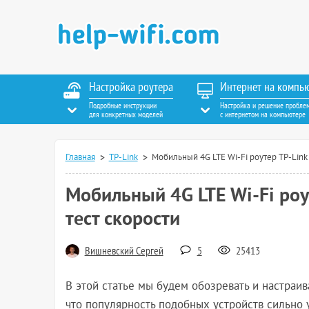
Настройка роутера
Интернет на компь
Подробные инструкции
Настройка и решение пробле
для конкретных моделей
с интернетом на компьютере
Главная
TP-Link
Мобильный 4G LTE Wi-Fi роутер TP-Link 
Мобильный 4G LTE Wi-Fi роу
тест скорости
Вишневский Сергей
5
25413
В этой статье мы будем обозревать и настраив
что популярность подобных устройств сильно 