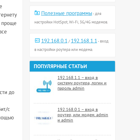
е
Полезные программы
- для
тернету
настройки HotSpot, Wi-Fi, 3G/4G модемов.
е проще
все
192.168.0.1
192.168.1.1
/
- вход
в настройки роутера или модема.
ПОПУЛЯРНЫЕ СТАТЬИ
192.168.1.1 – вход в
систему роутера, логин и
пароль admin
сти до
ит/с
192.168.0.1 – вход в
роутер, или модем. admin
омощью
и admin