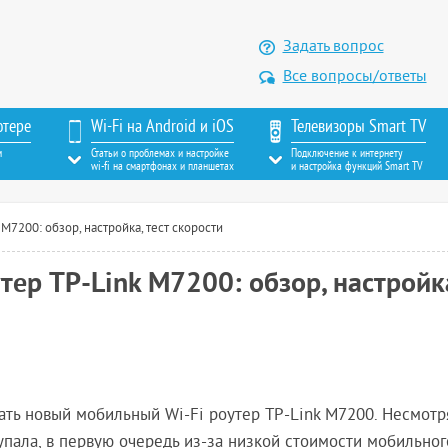
Задать вопрос
Все вопросы/ответы
ютере
Wi-Fi на Android и iOS
Телевизоры Smart TV
м
Статьи о проблемах и настройке
Подключение к интернету
wi-fi на смартфонах и планшетах
и настройка функций Smart TV
M7200: обзор, настройка, тест скорости
тер TP-Link M7200: обзор, настройк
ать новый мобильный Wi-Fi роутер TP-Link M7200. Несмотря
упала, в первую очередь из-за низкой стоимости мобильног