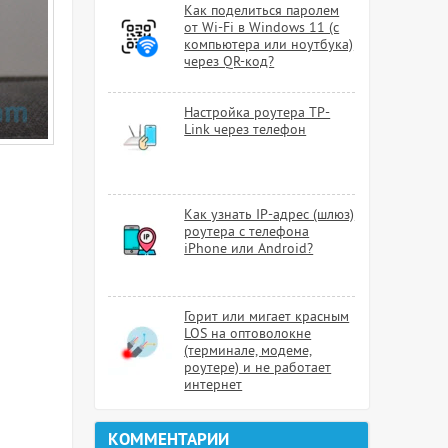
Как поделиться паролем
от Wi-Fi в Windows 11 (с
компьютера или ноутбука)
через QR-код?
Настройка роутера TP-
Link через телефон
Как узнать IP-адрес (шлюз)
роутера с телефона
iPhone или Android?
Горит или мигает красным
LOS на оптоволокне
(терминале, модеме,
роутере) и не работает
интернет
КОММЕНТАРИИ