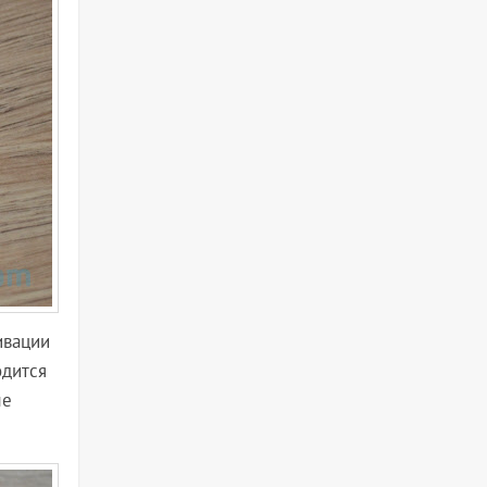
ивации
одится
ле