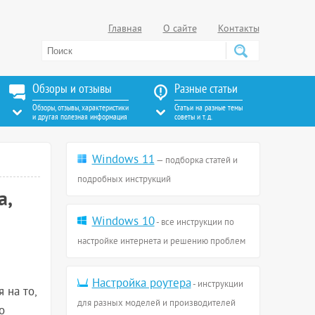
Главная
О сайте
Контакты
Обзоры и отзывы
Разные статьи
Обзоры, отзывы, характеристики
Статьи на разные темы
и другая полезная информация
советы и т. д.
Windows 11
— подборка статей и
подробных инструкций
а,
Windows 10
- все инструкции по
настройке интернета и решению проблем
Настройка роутера
- инструкции
 на то,
для разных моделей и производителей
о