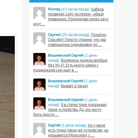
Рихтер
(13 часов назад):
Кабель
проверял LAN-тестером - обжат
правильно. Подключаю через него
ноут ...
Сергей
(20 часов назад):
Понятно,
Спасибо! Просто странно, что два
совершенно одинаковые по ...
Вишневский Сергей
(1 день
назад):
Возможно модель вообще
без Wi-Fi. Есть много камер с
поддержкой сим карт в ...
Вишневский Сергей
(1 день
назад):
Бывает и такое)
Вишневский Сергей
(1 день
назад):
Я в статье тоже показывал
такое устройство. Да, это могут
быть просто ...
Сергей
(1 день назад):
Но у меня
есть точно такое же устройство, но
называется Mirascreen, с ...