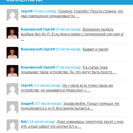
Сергей
(4 часа назад):
Понятно, Спасибо! Просто странно, что
два совершенно одинаковые по ...
Вишневский Сергей
(9 часов назад):
Возможно модель
вообще без Wi-Fi. Есть много камер с поддержкой сим карт в
...
Вишневский Сергей
(9 часов назад):
Бывает и такое)
Вишневский Сергей
(9 часов назад):
Я в статье тоже
показывал такое устройство. Да, это могут быть просто ...
Сергей
(12 часов назад):
Но у меня есть точно такое же
устройство, но называется Mirascreen, с ...
Андрей
(13 часов назад):
Здравствуйте. Прошу помощи. Не
подключается к wi fi. Все время пытается ...
Bek
(18 часов назад):
Дико извиняюсь, перепутал ресет с wps
wifi, а еще забыл что роутер б/у и ...