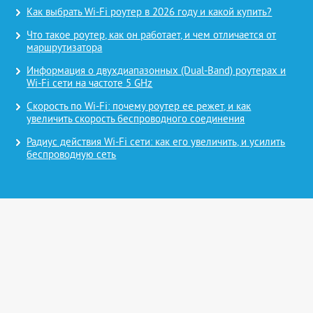
Как выбрать Wi-Fi роутер в 2026 году и какой купить?
Что такое роутер, как он работает, и чем отличается от
маршрутизатора
Информация о двухдиапазонных (Dual-Band) роутерах и
Wi-Fi сети на частоте 5 GHz
Скорость по Wi-Fi: почему роутер ее режет, и как
увеличить скорость беспроводного соединения
Радиус действия Wi-Fi сети: как его увеличить, и усилить
беспроводную сеть