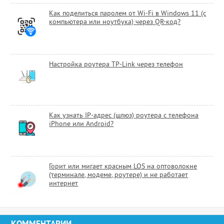
Как поделиться паролем от Wi-Fi в Windows 11 (с
компьютера или ноутбука) через QR-код?
Настройка роутера TP-Link через телефон
Как узнать IP-адрес (шлюз) роутера с телефона
iPhone или Android?
Горит или мигает красным LOS на оптоволокне
(терминале, модеме, роутере) и не работает
интернет
КОММЕНТАРИИ