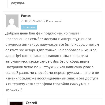
роутера.
Елена
28.05.2020 в 02:17 (6 лет назад)
Ответить
Добрый день. Вай фай подключён,но пишет
неопознанная сеть без доступа к интернету,сначала
отменила антивирус пару часов все было хорошо,потом
опять та же история,что только не пробовала и меняла
адрес ip4 как написано в ваших статьях и ставила
автоматически,тоже самое с dns было, сбрасывала
Настройки чётко по инструкции как написано у вас в
статье,2 разными способами,перезагружала… ничего не
изменилось,так же восклицательный знак и без доступа
к интернету,хотя с телефона спокойно сижу,у меня
виндовс 7
Сергей