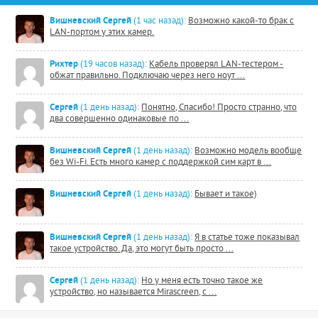
Вишневский Сергей
(1 час назад):
Возможно какой-то брак с
LAN-портом у этих камер.
Рихтер
(19 часов назад):
Кабель проверял LAN-тестером -
обжат правильно. Подключаю через него ноут ...
Сергей
(1 день назад):
Понятно, Спасибо! Просто странно, что
два совершенно одинаковые по ...
Вишневский Сергей
(1 день назад):
Возможно модель вообще
без Wi-Fi. Есть много камер с поддержкой сим карт в ...
Вишневский Сергей
(1 день назад):
Бывает и такое)
Вишневский Сергей
(1 день назад):
Я в статье тоже показывал
такое устройство. Да, это могут быть просто ...
Сергей
(1 день назад):
Но у меня есть точно такое же
устройство, но называется Mirascreen, с ...