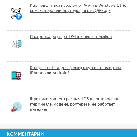
Как поделиться паролем от Wi-Fi в Windows 11 (с
компьютера или ноутбука) через QR-код?
Настройка роутера TP-Link через телефон
Как узнать IP-адрес (шлюз) роутера с телефона
iPhone или Android?
Горит или мигает красным LOS на оптоволокне
(терминале, модеме, роутере) и не работает
интернет
КОММЕНТАРИИ