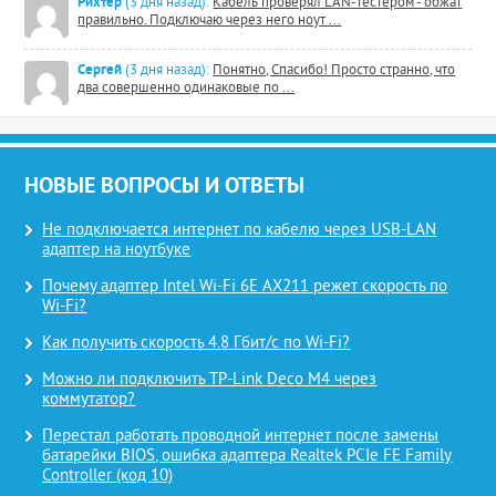
Рихтер
(3 дня назад):
Кабель проверял LAN-тестером - обжат
правильно. Подключаю через него ноут ...
Сергей
(3 дня назад):
Понятно, Спасибо! Просто странно, что
два совершенно одинаковые по ...
НОВЫЕ ВОПРОСЫ И ОТВЕТЫ
Не подключается интернет по кабелю через USB-LAN
адаптер на ноутбуке
Почему адаптер Intel Wi-Fi 6E AX211 режет скорость по
Wi-Fi?
Как получить скорость 4.8 Гбит/с по Wi-Fi?
Можно ли подключить TP-Link Deco M4 через
коммутатор?
Перестал работать проводной интернет после замены
батарейки BIOS, ошибка адаптера Realtek PCIe FE Family
Controller (код 10)