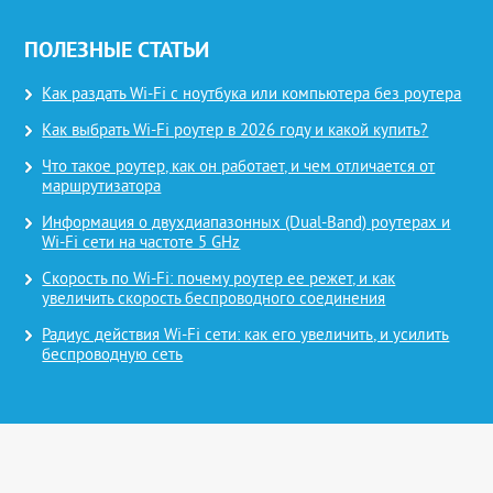
ПОЛЕЗНЫЕ СТАТЬИ
Как раздать Wi-Fi с ноутбука или компьютера без роутера
Как выбрать Wi-Fi роутер в 2026 году и какой купить?
Что такое роутер, как он работает, и чем отличается от
маршрутизатора
Информация о двухдиапазонных (Dual-Band) роутерах и
Wi-Fi сети на частоте 5 GHz
Скорость по Wi-Fi: почему роутер ее режет, и как
увеличить скорость беспроводного соединения
Радиус действия Wi-Fi сети: как его увеличить, и усилить
беспроводную сеть