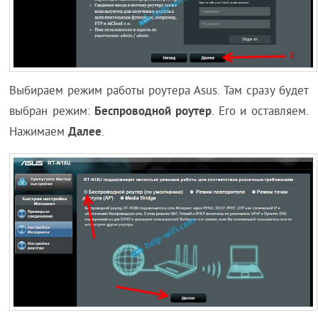
Выбираем режим работы роутера Asus. Там сразу будет
Беспроводной роутер
выбран режим:
. Его и оставляем.
Далее
Нажимаем
.