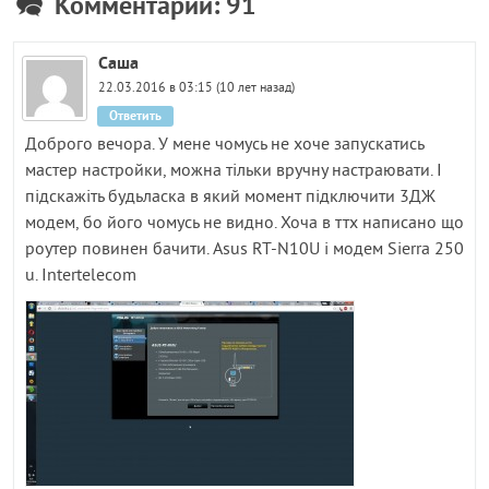
Комментарии: 91
Саша
22.03.2016 в 03:15 (10 лет назад)
Ответить
Доброго вечора. У мене чомусь не хоче запускатись
мастер настройки, можна тільки вручну настраювати. І
підскажіть будьласка в який момент підключити 3ДЖ
модем, бо його чомусь не видно. Хоча в ттх написано що
роутер повинен бачити. Asus RT-N10U і модем Sierra 250
u. Intertelecom