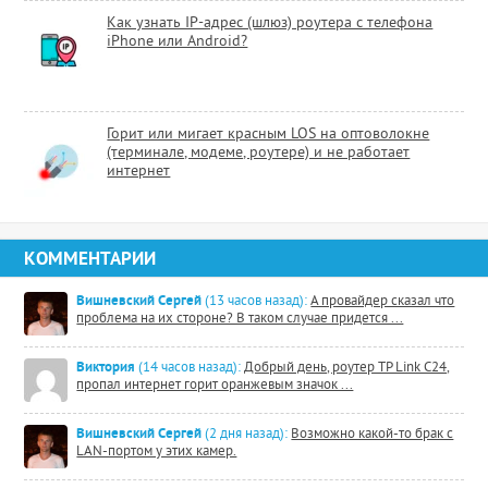
Как узнать IP-адрес (шлюз) роутера с телефона
iPhone или Android?
Горит или мигает красным LOS на оптоволокне
(терминале, модеме, роутере) и не работает
интернет
КОММЕНТАРИИ
Вишневский Сергей
(13 часов назад):
А провайдер сказал что
проблема на их стороне? В таком случае придется ...
Виктория
(14 часов назад):
Добрый день, роутер TP Link C24,
пропал интернет горит оранжевым значок ...
Вишневский Сергей
(2 дня назад):
Возможно какой-то брак с
LAN-портом у этих камер.