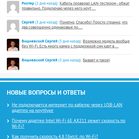
Рихтер
(2 дня назад):
Кабель проверял LAN-тестером - обжат
правильно. Подключаю через него ноут ...
Сергей
(3 дня назад):
Понятно, Спасибо! Просто странно, что
два совершенно одинаковые по ...
Вишневский Сергей
(3 дня назад):
Возможно модель вообще
без Wi-Fi. Есть много камер с поддержкой сим карт в ...
Вишневский Сергей
(3 дня назад):
Бывает и такое)
НОВЫЕ ВОПРОСЫ И ОТВЕТЫ
Не подключается интернет по кабелю через USB-LAN
адаптер на ноутбуке
Почему адаптер Intel Wi-Fi 6E AX211 режет скорость по
Wi-Fi?
Как получить скорость 4.8 Гбит/с по Wi-Fi?