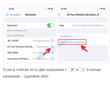
Если в списке есть два наушника с "_R" и "_L" в конце
названия – удаляем оба!